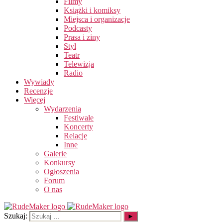
Filmy
Książki i komiksy
Miejsca i organizacje
Podcasty
Prasa i ziny
Styl
Teatr
Telewizja
Radio
Wywiady
Recenzje
Więcej
Wydarzenia
Festiwale
Koncerty
Relacje
Inne
Galerie
Konkursy
Ogłoszenia
Forum
O nas
Szukaj: