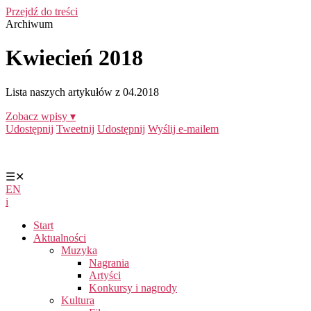
Przejdź do treści
Archiwum
Kwiecień 2018
Lista naszych artykułów z 04.2018
Zobacz wpisy ▾
Udostępnij
Tweetnij
Udostępnij
Wyślij e-mailem
☰
✕
EN
i
Start
Aktualności
Muzyka
Nagrania
Artyści
Konkursy i nagrody
Kultura