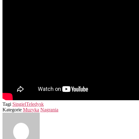
Tagi
Singiel
Teledysk
Kategorie
Muzyka
Nagrania