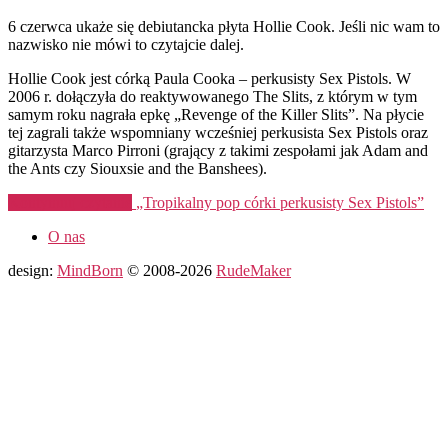
6 czerwca ukaże się debiutancka płyta Hollie Cook. Jeśli nic wam to
nazwisko nie mówi to czytajcie dalej.
Hollie Cook jest córką Paula Cooka – perkusisty Sex Pistols. W
2006 r. dołączyła do reaktywowanego The Slits, z którym w tym
samym roku nagrała epkę „Revenge of the Killer Slits”. Na płycie
tej zagrali także wspomniany wcześniej perkusista Sex Pistols oraz
gitarzysta Marco Pirroni (grający z takimi zespołami jak Adam and
the Ants czy Siouxsie and the Banshees).
Kontynuuj czytanie
„Tropikalny pop córki perkusisty Sex Pistols”
O nas
design:
MindBorn
© 2008-2026
RudeMaker