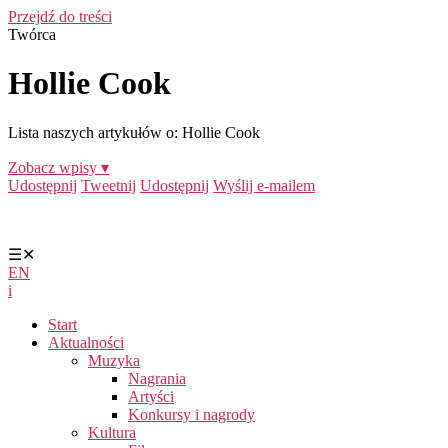
Przejdź do treści
Twórca
Hollie Cook
Lista naszych artykułów o: Hollie Cook
Zobacz wpisy ▾
Udostępnij
Tweetnij
Udostępnij
Wyślij e-mailem
☰
✕
EN
i
Start
Aktualności
Muzyka
Nagrania
Artyści
Konkursy i nagrody
Kultura