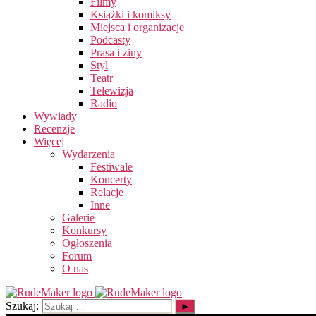
Filmy
Książki i komiksy
Miejsca i organizacje
Podcasty
Prasa i ziny
Styl
Teatr
Telewizja
Radio
Wywiady
Recenzje
Więcej
Wydarzenia
Festiwale
Koncerty
Relacje
Inne
Galerie
Konkursy
Ogłoszenia
Forum
O nas
Szukaj: