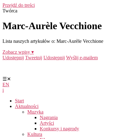
Przejdź do treści
Twórca
Marc-Aurèle Vecchione
Lista naszych artykułów o: Marc-Aurèle Vecchione
Zobacz wpisy ▾
Udostępnij
Tweetnij
Udostępnij
Wyślij e-mailem
☰
✕
EN
i
Start
Aktualności
Muzyka
Nagrania
Artyści
Konkursy i nagrody
Kultura