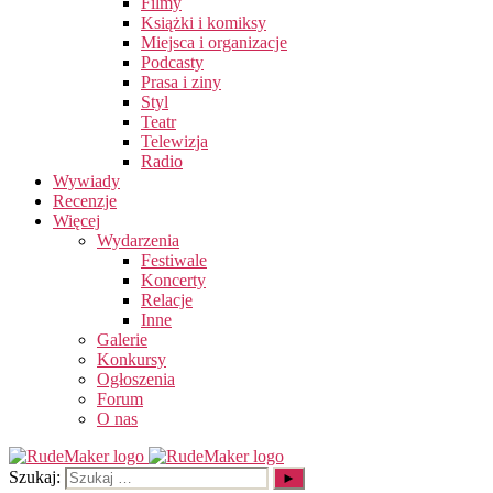
Filmy
Książki i komiksy
Miejsca i organizacje
Podcasty
Prasa i ziny
Styl
Teatr
Telewizja
Radio
Wywiady
Recenzje
Więcej
Wydarzenia
Festiwale
Koncerty
Relacje
Inne
Galerie
Konkursy
Ogłoszenia
Forum
O nas
Szukaj: