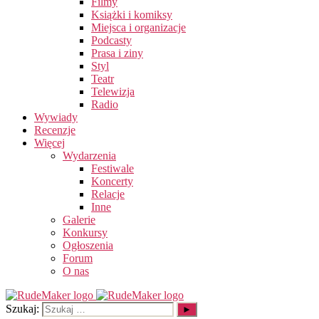
Filmy
Książki i komiksy
Miejsca i organizacje
Podcasty
Prasa i ziny
Styl
Teatr
Telewizja
Radio
Wywiady
Recenzje
Więcej
Wydarzenia
Festiwale
Koncerty
Relacje
Inne
Galerie
Konkursy
Ogłoszenia
Forum
O nas
Szukaj: