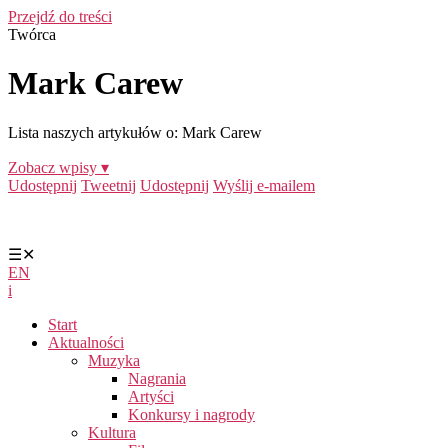
Przejdź do treści
Twórca
Mark Carew
Lista naszych artykułów o: Mark Carew
Zobacz wpisy ▾
Udostępnij
Tweetnij
Udostępnij
Wyślij e-mailem
☰
✕
EN
i
Start
Aktualności
Muzyka
Nagrania
Artyści
Konkursy i nagrody
Kultura