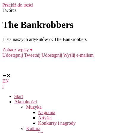
Przejdź do treści
Twórca
The Bankrobbers
Lista naszych artykułów o: The Bankrobbers
Zobacz wpisy ▾
Udostępnij
Tweetnij
Udostępnij
Wyślij e-mailem
☰
✕
EN
i
Start
Aktualności
Muzyka
Nagrania
Artyści
Konkursy i nagrody
Kultura