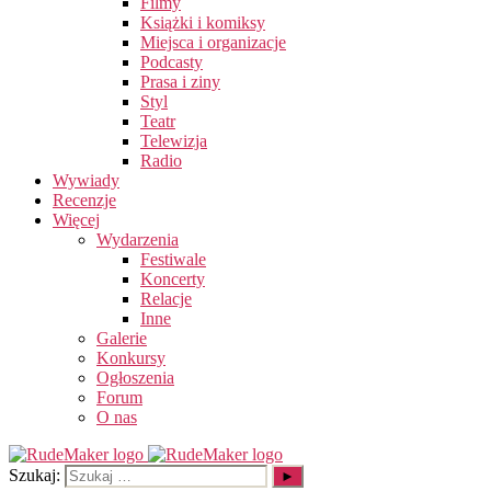
Filmy
Książki i komiksy
Miejsca i organizacje
Podcasty
Prasa i ziny
Styl
Teatr
Telewizja
Radio
Wywiady
Recenzje
Więcej
Wydarzenia
Festiwale
Koncerty
Relacje
Inne
Galerie
Konkursy
Ogłoszenia
Forum
O nas
Szukaj: