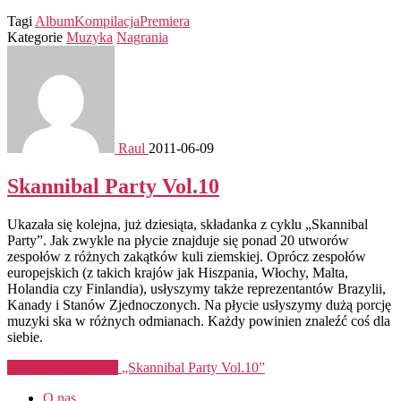
Tagi
Album
Kompilacja
Premiera
Kategorie
Muzyka
Nagrania
Raul
2011-06-09
Skannibal Party Vol.10
Ukazała się kolejna, już dziesiąta, składanka z cyklu „Skannibal
Party”. Jak zwykle na płycie znajduje się ponad 20 utworów
zespołów z różnych zakątków kuli ziemskiej. Oprócz zespołów
europejskich (z takich krajów jak Hiszpania, Włochy, Malta,
Holandia czy Finlandia), usłyszymy także reprezentantów Brazylii,
Kanady i Stanów Zjednoczonych. Na płycie usłyszymy dużą porcję
muzyki ska w różnych odmianach. Każdy powinien znaleźć coś dla
siebie.
Kontynuuj czytanie
„Skannibal Party Vol.10”
O nas