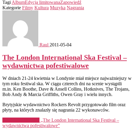
Tagi
Album
Edycja limitowana
Zapowiedź
Kategorie
Filmy
Kultura
Muzyka
Nagrania
Raul
2011-05-04
The London International Ska Festival –
wydawnictwa pofestiwalowe
W dniach 21-24 kwietnia w Londynie miał miejsce najważniejszy w
tym roku festiwal ska. W ciągu czterech dni na scenie wystąpili
m.in. Ken Boothe, Dave & Ansell Collins, Hotknives, The Trojans,
Bob Andy & Marcia Griffiths, Owen Gray i wielu innych.
Brytyjskie wydawnictwo Rockers Revolt przygotowało film oraz
płyty, na których znalazły się nagrania 22 wykonawców.
Kontynuuj czytanie
„The London International Ska Festival –
wydawnictwa pofestiwalowe”