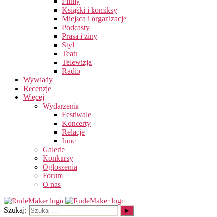
Filmy
Książki i komiksy
Miejsca i organizacje
Podcasty
Prasa i ziny
Styl
Teatr
Telewizja
Radio
Wywiady
Recenzje
Więcej
Wydarzenia
Festiwale
Koncerty
Relacje
Inne
Galerie
Konkursy
Ogłoszenia
Forum
O nas
Szukaj: