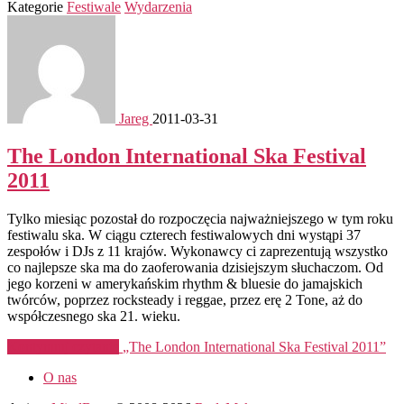
Kategorie
Festiwale
Wydarzenia
Jareg
2011-03-31
The London International Ska Festival
2011
Tylko miesiąc pozostał do rozpoczęcia najważniejszego w tym roku
festiwalu ska. W ciągu czterech festiwalowych dni wystąpi 37
zespołów i DJs z 11 krajów. Wykonawcy ci zaprezentują wszystko
co najlepsze ska ma do zaoferowania dzisiejszym słuchaczom. Od
jego korzeni w amerykańskim rhythm & bluesie do jamajskich
twórców, poprzez rocksteady i reggae, przez erę 2 Tone, aż do
współczesnego ska 21. wieku.
Kontynuuj czytanie
„The London International Ska Festival 2011”
O nas