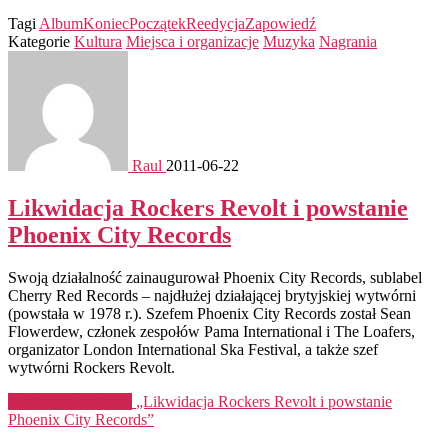
Tagi
Album
Koniec
Początek
Reedycja
Zapowiedź
Kategorie
Kultura
Miejsca i organizacje
Muzyka
Nagrania
Raul
2011-06-22
Likwidacja Rockers Revolt i powstanie
Phoenix City Records
Swoją działalność zainaugurował Phoenix City Records, sublabel
Cherry Red Records – najdłużej działającej brytyjskiej wytwórni
(powstała w 1978 r.). Szefem Phoenix City Records został Sean
Flowerdew, członek zespołów Pama International i The Loafers,
organizator London International Ska Festival, a także szef
wytwórni Rockers Revolt.
Kontynuuj czytanie
„Likwidacja Rockers Revolt i powstanie
Phoenix City Records”