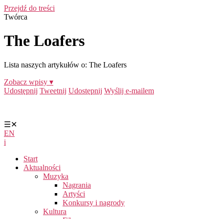
Przejdź do treści
Twórca
The Loafers
Lista naszych artykułów o: The Loafers
Zobacz wpisy ▾
Udostępnij
Tweetnij
Udostępnij
Wyślij e-mailem
☰
✕
EN
i
Start
Aktualności
Muzyka
Nagrania
Artyści
Konkursy i nagrody
Kultura