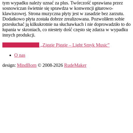
tym wypadku należy uznać za plus. Twórczość uprawiana przez
sosnowiczan świetnie się sprawdza w konwencji gitarowo-
klawiszowej. Strona muzyczna płyty jest w zasadzie bez zarzutu.
Dodatkowo płyta została dobrze zrealizowana. Pozwoliłem sobie
przesłuchać ją kilkukrotnie na słuchawkach i nie doprowadziło to do
łupania w skroniach, co niestety dość często się zdarza w wypadku
innych produkcji.
Kontynuuj czytanie
„Ziggie Piggie – Light Smyk Music”
O nas
design:
MindBorn
© 2008-2026
RudeMaker