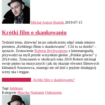
Michał Antoni Budzik
2019-07-15
Krótki film o skankowaniu
Tydzień temu, dziewięć lat po zakończeniu zdjęć miała miejsce
premiera „Krótkiego filmu o skankowaniu”. Cóż to za dzieło? –
spytacie. Zestawienie
Roberta Brylewskiego
z kinematografią
przywodzi na myśl przede wszystkim głośne „Polskie gówno” z
2014 roku. Tymczasem w okolicach roku 2010 Robert odcisnął
swoje piętno na muzycznych i jak się okazuje również filmowych
klimatach Sosonowca, znanego nie od dziś z prężnie działającej
sceny ska i reggae.
Kontynuuj czytanie
„Krótki film o skankowaniu”
Tagi
Jubileusz
Kategorie
Muzyka
Nagrania
Ogłoszenia