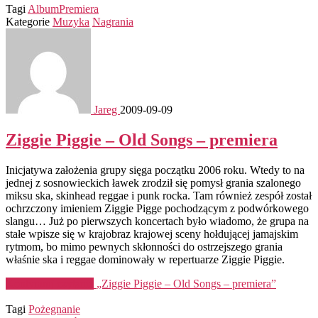
Tagi
Album
Premiera
Kategorie
Muzyka
Nagrania
Jareg
2009-09-09
Ziggie Piggie – Old Songs – premiera
Inicjatywa założenia grupy sięga początku 2006 roku. Wtedy to na
jednej z sosnowieckich ławek zrodził się pomysł grania szalonego
miksu ska, skinhead reggae i punk rocka. Tam również zespół został
ochrzczony imieniem Ziggie Pigge pochodzącym z podwórkowego
slangu… Już po pierwszych koncertach było wiadomo, że grupa na
stałe wpisze się w krajobraz krajowej sceny hołdującej jamajskim
rytmom, bo mimo pewnych skłonności do ostrzejszego grania
właśnie ska i reggae dominowały w repertuarze Ziggie Piggie.
Kontynuuj czytanie
„Ziggie Piggie – Old Songs – premiera”
Tagi
Pożegnanie