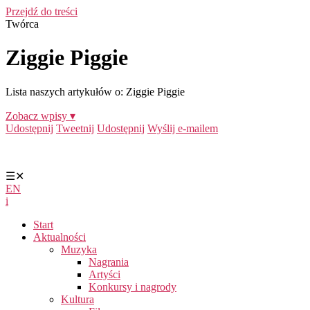
Przejdź do treści
Twórca
Ziggie Piggie
Lista naszych artykułów o: Ziggie Piggie
Zobacz wpisy ▾
Udostępnij
Tweetnij
Udostępnij
Wyślij e-mailem
☰
✕
EN
i
Start
Aktualności
Muzyka
Nagrania
Artyści
Konkursy i nagrody
Kultura