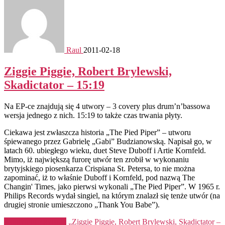
Raul
2011-02-18
Ziggie Piggie, Robert Brylewski,
Skadictator – 15:19
Na EP-ce znajdują się 4 utwory – 3 covery plus drum’n’bassowa
wersja jednego z nich. 15:19 to także czas trwania płyty.
Ciekawa jest zwłaszcza historia „The Pied Piper” – utworu
śpiewanego przez Gabrielę „Gabi” Budzianowską. Napisał go, w
latach 60. ubiegłego wieku, duet Steve Duboff i Artie Kornfeld.
Mimo, iż największą furorę utwór ten zrobił w wykonaniu
brytyjskiego piosenkarza Crispiana St. Petersa, to nie można
zapominać, iż to właśnie Duboff i Kornfeld, pod nazwą The
Changin' Times, jako pierwsi wykonali „The Pied Piper”. W 1965 r.
Philips Records wydał singiel, na którym znalazł się tenże utwór (na
drugiej stronie umieszczono „Thank You Babe”).
Kontynuuj czytanie
„Ziggie Piggie, Robert Brylewski, Skadictator –