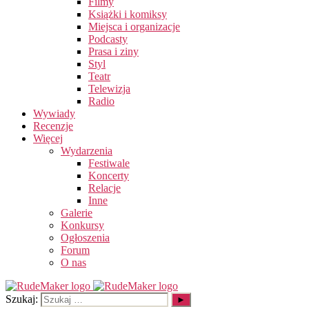
Filmy
Książki i komiksy
Miejsca i organizacje
Podcasty
Prasa i ziny
Styl
Teatr
Telewizja
Radio
Wywiady
Recenzje
Więcej
Wydarzenia
Festiwale
Koncerty
Relacje
Inne
Galerie
Konkursy
Ogłoszenia
Forum
O nas
Szukaj: