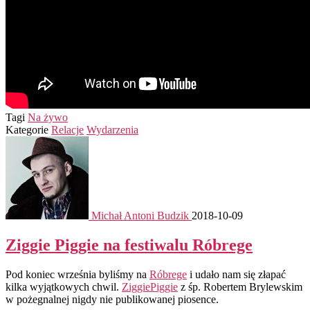
Tagi
Na żywo
Kategorie
Relacje
Wydarzenia
Michał Antoni Budzik
2018-10-09
Ziggie Piggie na festiwalu Róbrege
Pod koniec września byliśmy na
Róbrege
i udało nam się złapać
kilka wyjątkowych chwil.
ZiggiePiggie
z śp. Robertem Brylewskim
w pożegnalnej nigdy nie publikowanej piosence.