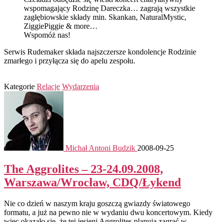
wspomagający Rodzinę Dareczka… zagrają wszystkie
zagłębiowskie składy min. Skankan, NaturalMystic,
ZiggiePiggie & more…
Wspomóż nas!
Serwis Rudemaker składa najszczersze kondolencje Rodzinie
zmarłego i przyłącza się do apelu zespołu.
Kategorie
Relacje
Wydarzenia
Michał Antoni Budzik
2008-09-25
The Aggrolites – 23-24.09.2008,
Warszawa/Wrocław, CDQ/Łykend
Nie co dzień w naszym kraju goszczą gwiazdy światowego
formatu, a już na pewno nie w wydaniu dwu koncertowym. Kiedy
więc okazało się, że tej jesieni Aggrolites planują zagrać w