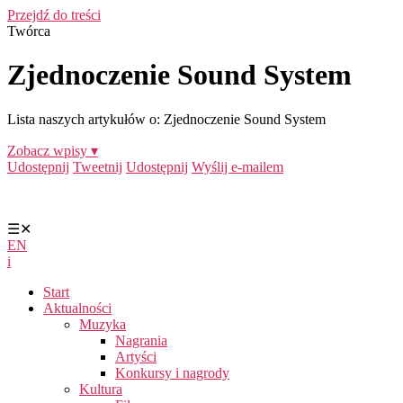
Przejdź do treści
Twórca
Zjednoczenie Sound System
Lista naszych artykułów o: Zjednoczenie Sound System
Zobacz wpisy ▾
Udostępnij
Tweetnij
Udostępnij
Wyślij e-mailem
☰
✕
EN
i
Start
Aktualności
Muzyka
Nagrania
Artyści
Konkursy i nagrody
Kultura