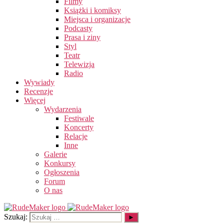
Filmy
Książki i komiksy
Miejsca i organizacje
Podcasty
Prasa i ziny
Styl
Teatr
Telewizja
Radio
Wywiady
Recenzje
Więcej
Wydarzenia
Festiwale
Koncerty
Relacje
Inne
Galerie
Konkursy
Ogłoszenia
Forum
O nas
Szukaj: