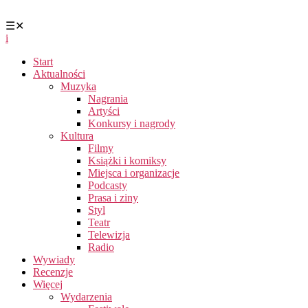
☰
✕
i
Start
Aktualności
Muzyka
Nagrania
Artyści
Konkursy i nagrody
Kultura
Filmy
Książki i komiksy
Miejsca i organizacje
Podcasty
Prasa i ziny
Styl
Teatr
Telewizja
Radio
Wywiady
Recenzje
Więcej
Wydarzenia