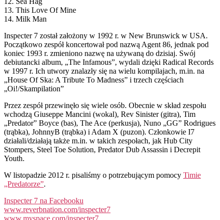
12. Sea Hag
13. This Love Of Mine
14. Milk Man
Inspecter 7 został założony w 1992 r. w New Brunswick w USA.
Początkowo zespół koncertował pod nazwą Agent 86, jednak pod
koniec 1993 r. zmieniono nazwę na używaną do dzisiaj. Swój
debiutancki album, „The Infamous”, wydali dzięki Radical Records
w 1997 r. Ich utwory znalazły się na wielu kompilajach, m.in. na
„House Of Ska: A Tribute To Madness” i trzech częściach
„Oi!/Skampilation”
Przez zespół przewinęło się wiele osób. Obecnie w skład zespołu
wchodzą Giuseppe Mancini (wokal), Rev Sinister (gitra), Tim
„Predator” Boyce (bas), The Ace (perkusja), Nuno „GG” Rodrigues
(trąbka), JohnnyB (trąbka) i Adam X (puzon). Członkowie I7
działali/działają także m.in. w takich zespołach, jak Hub City
Stompers, Steel Toe Solution, Predator Dub Assassin i Decrepit
Youth.
W listopadzie 2012 r. pisaliśmy o potrzebującym pomocy
Timie
„Predatorze”
.
Inspecter 7 na Facebooku
www.reverbnation.com/inspecter7
www.myspace.com/inspecter7