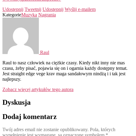
Udostępnij
Tweetnij
Udostępnij
Wyślij e-mailem
Kategorie
Muzyka
Nagrania
Raul
Raul to nasz człowiek na ciężkie czasy. Kiedy nikt inny nie mas
czasu, żeby pisać, pojawia się on i ogarnia każdy dostępny temat.
Jest straight edge vege krav maga sandałowym nindżą i i tak jest
najlepszy.
Zobacz więcej artykułów tego autora
Dyskusja
Dodaj komentarz
Twój adres email nie zostanie opublikowany.
Pola, których
wypełnienie jest wymagane, są oznaczone symbolem
*