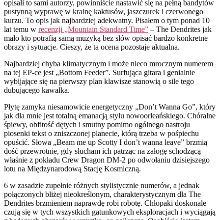
opisali to sami autorzy, powinniście nastawić się na pełną bandytów
pustynną wyprawę w krainę kaktusów, jaszczurek i czerwonego
kurzu. To opis jak najbardziej adekwatny. Pisałem o tym ponad 10
lat temu w
recenzji „Mountain Standard Time”
– The Dendrites jak
mało kto potrafią samą muzyką bez słów opisać bardzo konkretne
obrazy i sytuacje. Cieszy, że ta ocena pozostaje aktualna.
Najbardziej chyba klimatycznym i może nieco mrocznym numerem
na tej EP-ce jest „Bottom Feeder”. Surfująca gitara i genialnie
wybijające się na pierwszy plan klawisze stanowią o sile tego
dubującego kawałka.
Płytę zamyka niesamowicie energetyczny „Don’t Wanna Go”, który
jak dla mnie jest totalną emanacją stylu nowoorleańskiego. Chóralne
śpiewy, obfitość dętych i smutny pomimo ogólnego nastroju
piosenki tekst o zniszczonej planecie, którą trzeba w pośpiechu
opuścić. Słowa „Beam me up Scotty I don’t wanna leave” brzmią
dość przewrotnie, gdy słucham ich patrząc na załogę schodzącą
właśnie z pokładu Crew Dragon DM-2 po odwołaniu dzisiejszego
lotu na Międzynarodową Stację Kosmiczną.
6 w zasadzie zupełnie różnych stylistycznie numerów, a jednak
połączonych bliżej nieokreślonym, charakterystycznym dla The
Dendrites brzmieniem naprawdę robi robotę. Chłopaki doskonale
czują się w tych wszystkich gatunkowych eksploracjach i wyciągają