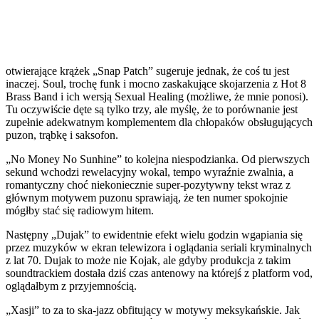
otwierające krążek „Snap Patch” sugeruje jednak, że coś tu jest
inaczej. Soul, trochę funk i mocno zaskakujące skojarzenia z Hot 8
Brass Band i ich wersją Sexual Healing (możliwe, że mnie ponosi).
Tu oczywiście dęte są tylko trzy, ale myślę, że to porównanie jest
zupełnie adekwatnym komplementem dla chłopaków obsługujących
puzon, trąbkę i saksofon.
„No Money No Sunhine” to kolejna niespodzianka. Od pierwszych
sekund wchodzi rewelacyjny wokal, tempo wyraźnie zwalnia, a
romantyczny choć niekoniecznie super-pozytywny tekst wraz z
głównym motywem puzonu sprawiają, że ten numer spokojnie
mógłby stać się radiowym hitem.
Następny „Dujak” to ewidentnie efekt wielu godzin wgapiania się
przez muzyków w ekran telewizora i oglądania seriali kryminalnych
z lat 70. Dujak to może nie Kojak, ale gdyby produkcja z takim
soundtrackiem dostała dziś czas antenowy na którejś z platform vod,
oglądałbym z przyjemnością.
„Xasji” to za to ska-jazz obfitujący w motywy meksykańskie. Jak