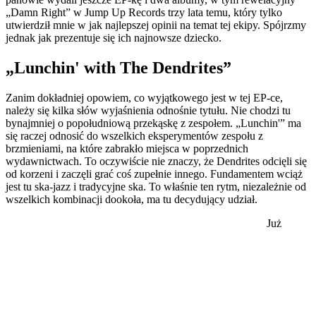
„Damn Right” w Jump Up Records trzy lata temu, który tylko
utwierdził mnie w jak najlepszej opinii na temat tej ekipy. Spójrzmy
jednak jak prezentuje się ich najnowsze dziecko.
„Lunchin' with The Dendrites”
Zanim dokładniej opowiem, co wyjątkowego jest w tej EP-ce,
należy się kilka słów wyjaśnienia odnośnie tytułu. Nie chodzi tu
bynajmniej o popołudniową przekąskę z zespołem. „Lunchin'” ma
się raczej odnosić do wszelkich eksperymentów zespołu z
brzmieniami, na które zabrakło miejsca w poprzednich
wydawnictwach. To oczywiście nie znaczy, że Dendrites odcięli się
od korzeni i zaczęli grać coś zupełnie innego. Fundamentem wciąż
jest tu ska-jazz i tradycyjne ska. To właśnie ten rytm, niezależnie od
wszelkich kombinacji dookoła, ma tu decydujący udział.
Już