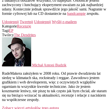
z badanych obszarów wszystko, co najlepsze. Osobiście jestem
zachwycony i lunchujący eksperyment uważam za jak najbardziej
udany. Koniecznie jednak sprawdźcie jego jakość sami. Nagranie w
formie cyfrowej lub na CD dostaniecie na
bandcampie
zespołu.
Udostępnij
Tweetnij
Udostępnij
Wyślij e-mailem
Kategorie
Recenzje
Tagi
EP
Twórcy
The Dendrites
Michał Antoni Budzik
RudeMakera założyłem w 2008 roku. Od prawie dwudziestu lat
siedzę w klimatach ska, rocksteady i reggae. Zawodowo jestem
grafikiem i web developerem, więc z oczywistych względów
ogarniam tu wszystkie kwestie techniczne. Jako że jestem
koszmarnie leniwy, nie piszę tu tak często jak bym chciał, ale staram
się na bieżąco wrzucać tu aktualności, recenzje i relacje z naciskiem
na współczesne zespoły.
Zobacz więcej artykułów tego autora