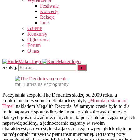
Wydarzenia
Festiwale
Koncerty
Relacje
Inne
Galerie
Konkursy
Ogłoszenia
Forum
O nas
Szukaj:
fot.: Lateralus Photography
Poczynania zespołu The Dendrites śledzę od 2009 roku, a
konkretnie od wydania debiutanckiej płyty
„Mountain Standard
Time”
nakładem
Megalith
Records. W tamtym czasie było to dla
mnie naprawdę spore odkrycie i mocno zainspirowało mnie do
dalszych poszukiwań nieznanych mi kapel z dalekiej zagranicy. Ich
naprawdę solidny, a jednocześnie zagrany w swoim
charakterystycznym stylu ska-jazz znacząco wpłynął dekadę temu
na mój odbiór muzyki w pełni instrumentalnej. Od tamtej pory
panowie wydali jeszcze EP-kę i dwa albumy, w tym rewelacyjny