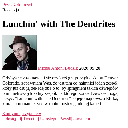
Przejdź do treści
Recenzja
Lunchin' with The Dendrites
Michał Antoni Budzik
2020-05-28
Gdybyście zastanawiali się czy ktoś gra porządne ska w Denver,
Colorado, zapewniam Was, że jest tam co najmniej jeden zespół,
który już drugą dekadę dba o to, by spragnieni takich dźwięków
fani mieli swój lokalny zespół, na którego koncert zawsze mogą
liczyć. "Lunchin' with The Dendrites" to jego najnowsza EP-ka,
która sporo namieszała w moim postrzeganiu tej kapeli.
Kontynuuj czytanie ▾
Udostępnij
Tweetnij
Udostępnij
Wyślij e-mailem