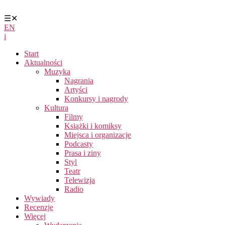
☰
✕
EN
i
Start
Aktualności
Muzyka
Nagrania
Artyści
Konkursy i nagrody
Kultura
Filmy
Książki i komiksy
Miejsca i organizacje
Podcasty
Prasa i ziny
Styl
Teatr
Telewizja
Radio
Wywiady
Recenzje
Więcej