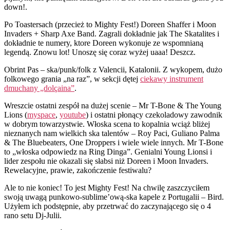
down!.
Po Toastersach (przecież to Mighty Fest!) Doreen Shaffer i Moon
Invaders + Sharp Axe Band. Zagrali dokładnie jak The Skatalites i
dokładnie te numery, ktore Doreen wykonuje ze wspomnianą
legendą. Znowu lot! Unoszę się coraz wyżej uaaa! Deszcz.
Obrint Pas – ska/punk/folk z Valencii, Katalonii. Z wykopem, dużo
folkowego grania „na raz”, w sekcji dętej
ciekawy instrument
dmuchany „dolçaina”
.
Wreszcie ostatni zespół na dużej scenie – Mr T-Bone & The Young
Lions (
myspace
,
youtube
) i ostatni płonący czekoladowy zawodnik
w dobrym towarzystwie. Włoska scena to kopalnia wciąż bliżej
nieznanych nam wielkich ska talentów – Roy Paci, Guliano Palma
& The Bluebeaters, One Droppers i wiele wiele innych. Mr T-Bone
to „włoska odpowiedz na Ring Dinga”. Genialni Young Lionsi i
lider zespołu nie okazali się słabsi niż Doreen i Moon Invaders.
Rewelacyjne, prawie, zakończenie festiwalu?
Ale to nie koniec! To jest Mighty Fest! Na chwilę zaszczyciłem
swoją uwagą punkowo-sublime’ową-ska kapele z Portugalii – Bird.
Użyłem ich podstępnie, aby przetrwać do zaczynającego się o 4
rano setu Dj-Julii.