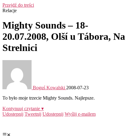
Przejdź do treści
Relacje
Mighty Sounds – 18-
20.07.2008, Olší u Tábora, Na
Strelnici
Boguś Kowalski
2008-07-23
To było moje trzecie Mighty Sounds. Najlepsze.
Kontynuuj czytanie ▾
Udostępnij
Tweetnij
Udostępnij
Wyślij e-mailem
☰
✕