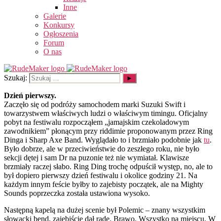
Inne
Galerie
Konkursy
Ogłoszenia
Forum
O nas
Szukaj:
Dzień pierwszy.
Zaczęło się od podróży samochodem marki Suzuki Swift i
towarzystwem właściwych ludzi o właściwym timingu. Oficjalny
pobyt na festiwalu rozpocząłem „jamajskim czekoladowym
zawodnikiem” płonącym przy riddimie proponowanym przez Ring
Dinga i Sharp Axe Band. Wyglądało to i brzmiało podobnie jak
tu
.
Było dobrze, ale w przeciwieństwie do zeszłego roku, nie było
sekcji dętej i sam Dr na puzonie też nie wymiatał. Klawisze
brzmiały raczej słabo. Ring Ding trochę odpuścił występ, no, ale to
był dopiero pierwszy dzień festiwalu i okolice godziny 21. Na
każdym innym feście byłby to zajebisty początek, ale na Mighty
Sounds poprzeczka została ustawiona wysoko.
Następną kapelą na dużej scenie był Polemic – znany wszystkim
słowacki bend, zajebiście dał radę. Brawo. Wszystko na miejscu. W