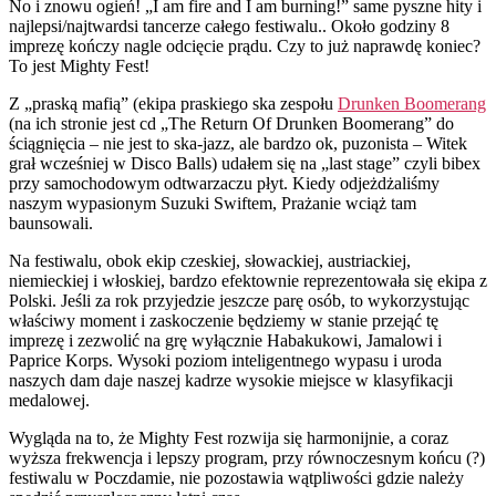
No i znowu ogień! „I am fire and I am burning!” same pyszne hity i
najlepsi/najtwardsi tancerze całego festiwalu.. Około godziny 8
imprezę kończy nagle odcięcie prądu. Czy to już naprawdę koniec?
To jest Mighty Fest!
Z „praską mafią” (ekipa praskiego ska zespołu
Drunken Boomerang
(na ich stronie jest cd „The Return Of Drunken Boomerang” do
ściągnięcia – nie jest to ska-jazz, ale bardzo ok, puzonista – Witek
grał wcześniej w Disco Balls) udałem się na „last stage” czyli bibex
przy samochodowym odtwarzaczu płyt. Kiedy odjeżdżaliśmy
naszym wypasionym Suzuki Swiftem, Prażanie wciąż tam
baunsowali.
Na festiwalu, obok ekip czeskiej, słowackiej, austriackiej,
niemieckiej i włoskiej, bardzo efektownie reprezentowała się ekipa z
Polski. Jeśli za rok przyjedzie jeszcze parę osób, to wykorzystując
właściwy moment i zaskoczenie będziemy w stanie przejąć tę
imprezę i zezwolić na grę wyłącznie Habakukowi, Jamalowi i
Paprice Korps. Wysoki poziom inteligentnego wypasu i uroda
naszych dam daje naszej kadrze wysokie miejsce w klasyfikacji
medalowej.
Wygląda na to, że Mighty Fest rozwija się harmonijnie, a coraz
wyższa frekwencja i lepszy program, przy równoczesnym końcu (?)
festiwalu w Poczdamie, nie pozostawia wątpliwości gdzie należy