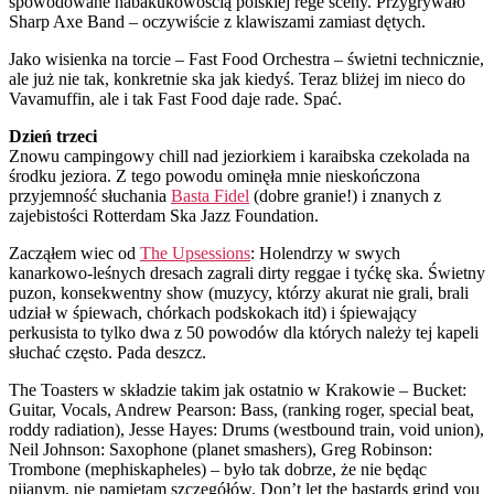
spowodowane habakukowością polskiej rege sceny. Przygrywało
Sharp Axe Band – oczywiście z klawiszami zamiast dętych.
Jako wisienka na torcie – Fast Food Orchestra – świetni technicznie,
ale już nie tak, konkretnie ska jak kiedyś. Teraz bliżej im nieco do
Vavamuffin, ale i tak Fast Food daje rade. Spać.
Dzień trzeci
Znowu campingowy chill nad jeziorkiem i karaibska czekolada na
środku jeziora. Z tego powodu ominęła mnie nieskończona
przyjemność słuchania
Basta Fidel
(dobre granie!) i znanych z
zajebistości Rotterdam Ska Jazz Foundation.
Zacząłem wiec od
The Upsessions
: Holendrzy w swych
kanarkowo-leśnych dresach zagrali dirty reggae i tyćkę ska. Świetny
puzon, konsekwentny show (muzycy, którzy akurat nie grali, brali
udział w śpiewach, chórkach podskokach itd) i śpiewający
perkusista to tylko dwa z 50 powodów dla których należy tej kapeli
słuchać często. Pada deszcz.
The Toasters w składzie takim jak ostatnio w Krakowie – Bucket:
Guitar, Vocals, Andrew Pearson: Bass, (ranking roger, special beat,
roddy radiation), Jesse Hayes: Drums (westbound train, void union),
Neil Johnson: Saxophone (planet smashers), Greg Robinson:
Trombone (mephiskapheles) – było tak dobrze, że nie będąc
pijanym, nie pamiętam szczegółów. Don’t let the bastards grind you