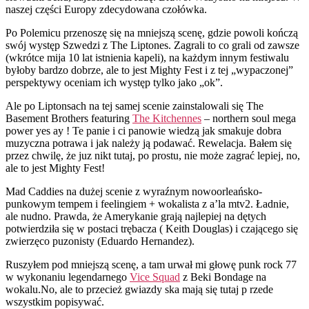
naszej części Europy zdecydowana czołówka.
Po Polemicu przenoszę się na mniejszą scenę, gdzie powoli kończą
swój występ Szwedzi z The Liptones. Zagrali to co grali od zawsze
(wkrótce mija 10 lat istnienia kapeli), na każdym innym festiwalu
byłoby bardzo dobrze, ale to jest Mighty Fest i z tej „wypaczonej”
perspektywy oceniam ich występ tylko jako „ok”.
Ale po Liptonsach na tej samej scenie zainstalowali się The
Basement Brothers featuring
The Kitchennes
– northern soul mega
power yes ay ! Te panie i ci panowie wiedzą jak smakuje dobra
muzyczna potrawa i jak należy ją podawać. Rewelacja. Bałem się
przez chwilę, że juz nikt tutaj, po prostu, nie może zagrać lepiej, no,
ale to jest Mighty Fest!
Mad Caddies na dużej scenie z wyraźnym nowoorleańsko-
punkowym tempem i feelingiem + wokalista z a’la mtv2. Ładnie,
ale nudno. Prawda, że Amerykanie grają najlepiej na dętych
potwierdziła się w postaci trębacza ( Keith Douglas) i czającego się
zwierzęco puzonisty (Eduardo Hernandez).
Ruszyłem pod mniejszą scenę, a tam urwał mi głowę punk rock 77
w wykonaniu legendarnego
Vice Squad
z Beki Bondage na
wokalu.No, ale to przecież gwiazdy ska mają się tutaj p rzede
wszystkim popisywać.