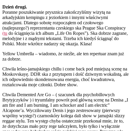
Dzień drugi.
Poranne poszukiwanie prysznica zakończyliśmy wizytą na
arkadyjskim kempingu z jeziorkiem i innymi właściwymi
atrakcjami. Dlatego sobotę rozpocząłem od czołowego
(najlepszego?) reprezentanta czeskiego ska Prague Ska Conspiracy
(tu
do ściągnięcia ich album „Life On Ropes”). Ska dobrze zagrane,
melodyjne i z mądrymi tekstami. Trzeba ich kiedyś ściągnąć do
Polski. Może wkrótce nadarzy się okazja. Klasa!
Yellow Umbrella – wiadomo, że nieźle, ale ten repertuar znam już
za dobrze.
Chwila leśno-jamajskiego chillu i come back pod mniejszą scenę na
Moskovskayę. DDR ska z przytupem i dość dziwnym wokalistą, ale
ich odpowiednio skondensowana energia, choć kwadratowa,
roztańcowała moje członki. Dobre show.
Chwila Demented Are Go – ( szacunek dla psychobillowych
Brytyjczyków ) i tryumfalny powrót pod główną scenę na Denisa „I
am fire and I am burning, I am schocker and I am electric”
Alcapone’a. Wyczilowany Denis i jego zestresowany (pierwszy
wspólny występ?) czarnoskóry kolega dali show w jamajski slizzy
reggae stylu. Ten występ chyba ostatecznie przekonał mnie, że to,
że dotychczas mało przy rege tańczyłem, było tylko i wyłącznie