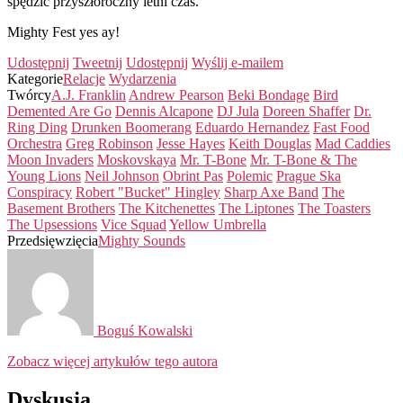
spędzić przyszłoroczny letni czas.
Mighty Fest yes ay!
Udostępnij
Tweetnij
Udostępnij
Wyślij e-mailem
Kategorie
Relacje
Wydarzenia
Twórcy
A.J. Franklin
Andrew Pearson
Beki Bondage
Bird
Demented Are Go
Dennis Alcapone
DJ Jula
Doreen Shaffer
Dr.
Ring Ding
Drunken Boomerang
Eduardo Hernandez
Fast Food
Orchestra
Greg Robinson
Jesse Hayes
Keith Douglas
Mad Caddies
Moon Invaders
Moskovskaya
Mr. T-Bone
Mr. T-Bone & The
Young Lions
Neil Johnson
Obrint Pas
Polemic
Prague Ska
Conspiracy
Robert "Bucket" Hingley
Sharp Axe Band
The
Basement Brothers
The Kitchenettes
The Liptones
The Toasters
The Upsessions
Vice Squad
Yellow Umbrella
Przedsięwzięcia
Mighty Sounds
Boguś Kowalski
Zobacz więcej artykułów tego autora
Dyskusja