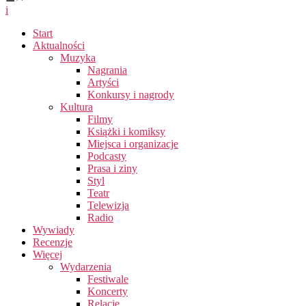
i
Start
Aktualności
Muzyka
Nagrania
Artyści
Konkursy i nagrody
Kultura
Filmy
Książki i komiksy
Miejsca i organizacje
Podcasty
Prasa i ziny
Styl
Teatr
Telewizja
Radio
Wywiady
Recenzje
Więcej
Wydarzenia
Festiwale
Koncerty
Relacje