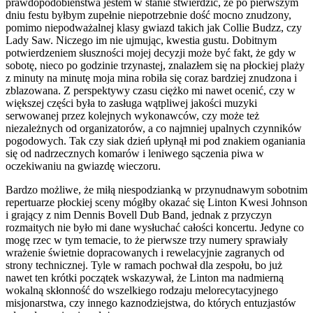
prawdopodobieństwa jestem w stanie stwierdzić, że po pierwszym
dniu festu byłbym zupełnie niepotrzebnie dość mocno znudzony,
pomimo niepodważalnej klasy gwiazd takich jak Collie Budzz, czy
Lady Saw. Niczego im nie ujmując, kwestia gustu. Dobitnym
potwierdzeniem słuszności mojej decyzji może być fakt, że gdy w
sobotę, nieco po godzinie trzynastej, znalazłem się na płockiej plaży
z minuty na minutę moja mina robiła się coraz bardziej znudzona i
zblazowana. Z perspektywy czasu ciężko mi nawet ocenić, czy w
większej części była to zasługa wątpliwej jakości muzyki
serwowanej przez kolejnych wykonawców, czy może też
niezależnych od organizatorów, a co najmniej upalnych czynników
pogodowych. Tak czy siak dzień upłynął mi pod znakiem oganiania
się od nadrzecznych komarów i leniwego sączenia piwa w
oczekiwaniu na gwiazdę wieczoru.
Bardzo możliwe, że miłą niespodzianką w przynudnawym sobotnim
repertuarze płockiej sceny mógłby okazać się Linton Kwesi Johnson
i grający z nim Dennis Bovell Dub Band, jednak z przyczyn
rozmaitych nie było mi dane wysłuchać całości koncertu. Jedyne co
mogę rzec w tym temacie, to że pierwsze trzy numery sprawiały
wrażenie świetnie dopracowanych i rewelacyjnie zagranych od
strony technicznej. Tyle w ramach pochwał dla zespołu, bo już
nawet ten krótki początek wskazywał, że Linton ma nadmierną
wokalną skłonność do wszelkiego rodzaju melorecytacyjnego
misjonarstwa, czy innego kaznodziejstwa, do których entuzjastów