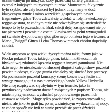
oczekiwałbym po muzyku, który przez całą karierę garściami
czerpał z kolejnych muzycznych nurtów. Momentami faktycznie
było szybko, ale cały koncert był jednak utrzymany w dość
klasycznym rytmie i mimo wszelkich gospelowych nawet
fragmentów, gdzie Toots zdawał się wcielać w rolę nawiedzonego
reggae-pastora, w żadnym razie nie odważyłbym się stwierdzić że
tempo to było przesadzone. Brak sekcji dętej zastępowanej nie po
raz pierwszy i pewnie nie ostatni klawiszami w pełni wynagrodził
mi świetnie dysponowany głos głównego bohatera tego wieczoru, a
Marie „Twiggi” Gitten i Leba Thomas w ramach chórku dopełniły
całości.
Wielu artystom w tym wieku życzyć można takiej formy jaką w
Płocku pokazał Toots, takiego głosu, takich możliwości i tak
błyskotliwej zdolności łączenia reggae z innymi gatunkami. Nic
dziwnego, że niezależnie od słusznej długości całego show pozostał
pewien niedosyt, takiego grania chciałoby się słuchać bez przerwy.
Na pocieszenie pozostał kończący scenę koncertową festiwalu
występ znanego już u nas niemieckiego bandu Yellow Umbrella.
Nie chcę rozpisywać się zbytnio w tym temacie, jako że
przytłoczony nadmiarem doznań związanych z popisem Tootsa, nie
miałem przyjemności wysłuchać proponowanego przez nich
zestawu w całości. Mogę tylko powiedzieć, że zaprezentowali się
nieźle, ale jako że grali już po najważniejszym wydarzeniu tej nocy,
w żaden sposób nie byli w stanie przebić się przez dźwięki