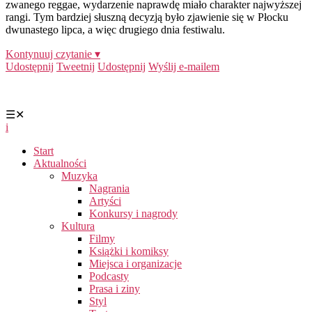
zwanego reggae, wydarzenie naprawdę miało charakter najwyższej
rangi. Tym bardziej słuszną decyzją było zjawienie się w Płocku
dwunastego lipca, a więc drugiego dnia festiwalu.
Kontynuuj czytanie ▾
Udostępnij
Tweetnij
Udostępnij
Wyślij e-mailem
☰
✕
i
Start
Aktualności
Muzyka
Nagrania
Artyści
Konkursy i nagrody
Kultura
Filmy
Książki i komiksy
Miejsca i organizacje
Podcasty
Prasa i ziny
Styl