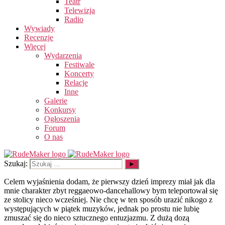
Teatr
Telewizja
Radio
Wywiady
Recenzje
Więcej
Wydarzenia
Festiwale
Koncerty
Relacje
Inne
Galerie
Konkursy
Ogłoszenia
Forum
O nas
Szukaj:
Celem wyjaśnienia dodam, że pierwszy dzień imprezy miał jak dla
mnie charakter zbyt reggaeowo-dancehallowy bym teleportował się
ze stolicy nieco wcześniej. Nie chcę w ten sposób urazić nikogo z
występujących w piątek muzyków, jednak po prostu nie lubię
zmuszać się do nieco sztucznego entuzjazmu. Z dużą dozą