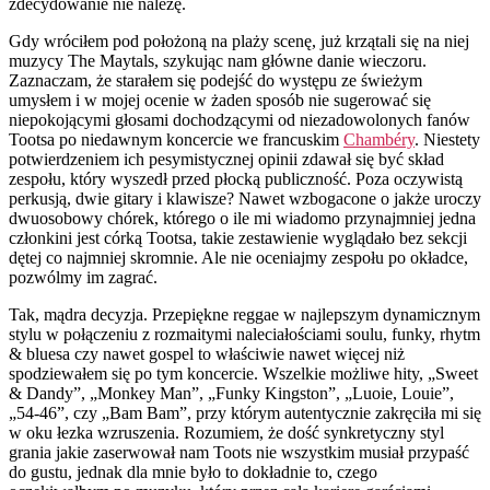
zdecydowanie nie należę.
Gdy wróciłem pod położoną na plaży scenę, już krzątali się na niej
muzycy The Maytals, szykując nam główne danie wieczoru.
Zaznaczam, że starałem się podejść do występu ze świeżym
umysłem i w mojej ocenie w żaden sposób nie sugerować się
niepokojącymi głosami dochodzącymi od niezadowolonych fanów
Tootsa po niedawnym koncercie we francuskim
Chambéry
. Niestety
potwierdzeniem ich pesymistycznej opinii zdawał się być skład
zespołu, który wyszedł przed płocką publiczność. Poza oczywistą
perkusją, dwie gitary i klawisze? Nawet wzbogacone o jakże uroczy
dwuosobowy chórek, którego o ile mi wiadomo przynajmniej jedna
członkini jest córką Tootsa, takie zestawienie wyglądało bez sekcji
dętej co najmniej skromnie. Ale nie oceniajmy zespołu po okładce,
pozwólmy im zagrać.
Tak, mądra decyzja. Przepiękne reggae w najlepszym dynamicznym
stylu w połączeniu z rozmaitymi naleciałościami soulu, funky, rhytm
& bluesa czy nawet gospel to właściwie nawet więcej niż
spodziewałem się po tym koncercie. Wszelkie możliwe hity, „Sweet
& Dandy”, „Monkey Man”, „Funky Kingston”, „Luoie, Louie”,
„54-46”, czy „Bam Bam”, przy którym autentycznie zakręciła mi się
w oku łezka wzruszenia. Rozumiem, że dość synkretyczny styl
grania jakie zaserwował nam Toots nie wszystkim musiał przypaść
do gustu, jednak dla mnie było to dokładnie to, czego