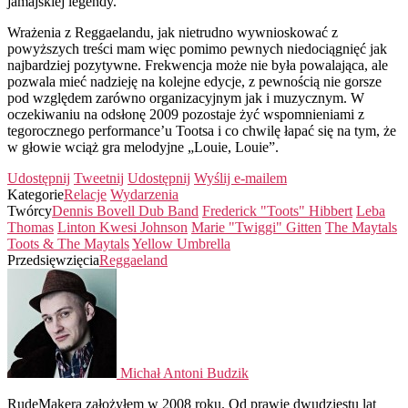
jamajskiej legendy.
Wrażenia z Reggaelandu, jak nietrudno wywnioskować z
powyższych treści mam więc pomimo pewnych niedociągnięć jak
najbardziej pozytywne. Frekwencja może nie była powalająca, ale
pozwala mieć nadzieję na kolejne edycje, z pewnością nie gorsze
pod względem zarówno organizacyjnym jak i muzycznym. W
oczekiwaniu na odsłonę 2009 pozostaje żyć wspomnieniami z
tegorocznego performance’u Tootsa i co chwilę łapać się na tym, że
w głowie wciąż gra melodyjne „Louie, Louie”.
Udostępnij
Tweetnij
Udostępnij
Wyślij e-mailem
Kategorie
Relacje
Wydarzenia
Twórcy
Dennis Bovell Dub Band
Frederick "Toots" Hibbert
Leba
Thomas
Linton Kwesi Johnson
Marie "Twiggi" Gitten
The Maytals
Toots & The Maytals
Yellow Umbrella
Przedsięwzięcia
Reggaeland
Michał Antoni Budzik
RudeMakera założyłem w 2008 roku. Od prawie dwudziestu lat