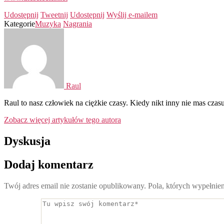
Udostępnij
Tweetnij
Udostępnij
Wyślij e-mailem
Kategorie
Muzyka
Nagrania
Raul
Raul to nasz człowiek na ciężkie czasy. Kiedy nikt inny nie mas czasu
Zobacz więcej artykułów tego autora
Dyskusja
Dodaj komentarz
Twój adres email nie zostanie opublikowany.
Pola, których wypełnie