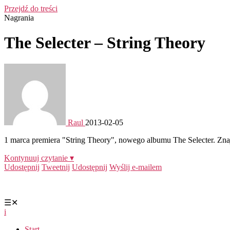
Przejdź do treści
Nagrania
The Selecter – String Theory
Raul
2013-02-05
1 marca premiera "String Theory", nowego albumu The Selecter. Zna
Kontynuuj czytanie ▾
Udostępnij
Tweetnij
Udostępnij
Wyślij e-mailem
☰
✕
i
Start