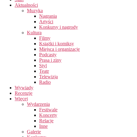
Aktualności
Muzyka
Nagrania
Artyści
Konkursy i nagrody
Kultura
Filmy
Książki i komiksy
Miejsca i organizacje
Podcasty
Prasa i ziny
Styl
Teatr
Telewizja
Radio
Wywiady
Recenzje
Więcej
Wydarzenia
Festiwale
Koncerty
Relacje
Inne
Galerie