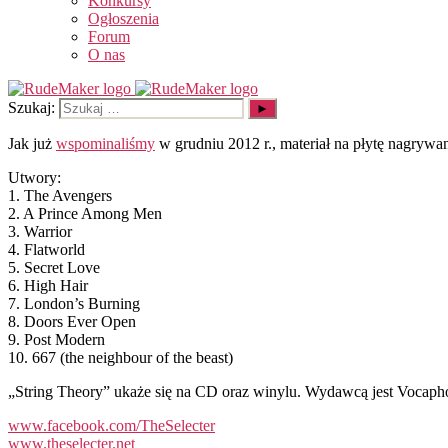
Konkursy
Ogłoszenia
Forum
O nas
Szukaj:
Jak już
wspominaliśmy
w grudniu 2012 r., materiał na płytę nagrywa
Utwory:
1. The Avengers
2. A Prince Among Men
3. Warrior
4. Flatworld
5. Secret Love
6. High Hair
7. London’s Burning
8. Doors Ever Open
9. Post Modern
10. 667 (the neighbour of the beast)
„String Theory” ukaże się na CD oraz winylu. Wydawcą jest Vocaphone 
www.facebook.com/TheSelecter
www.theselecter.net