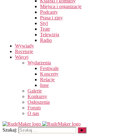
Książki i komiksy
Miejsca i organizacje
Podcasty
Prasa i ziny
Styl
Teatr
Telewizja
Radio
Wywiady
Recenzje
Więcej
Wydarzenia
Festiwale
Koncerty
Relacje
Inne
Galerie
Konkursy
Ogłoszenia
Forum
O nas
Szukaj: