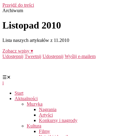
Przejdź do treści
Archiwum
Listopad 2010
Lista naszych artykułów z 11.2010
Zobacz wpisy ▾
Udostępnij
Tweetnij
Udostępnij
Wyślij e-mailem
☰
✕
i
Start
Aktualności
Muzyka
Nagrania
Artyści
Konkursy i nagrody
Kultura
Filmy