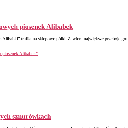
towych piosenek Alibabek
to Alibabki” trafiła na sklepowe półki. Zawiera największe przeboje g
h piosenek Alibabek”
łtych sznurówkach