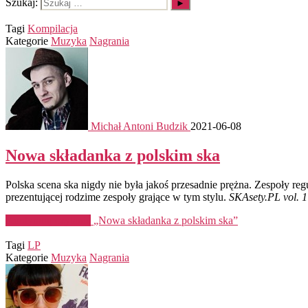
Szukaj:
Tagi
Kompilacja
Kategorie
Muzyka
Nagrania
Michał Antoni Budzik
2021-06-08
Nowa składanka z polskim ska
Polska scena ska nigdy nie była jakoś przesadnie prężna. Zespoły re
prezentującej rodzime zespoły grające w tym stylu.
SKAsety.PL vol. 1
Kontynuuj czytanie
„Nowa składanka z polskim ska”
Tagi
LP
Kategorie
Muzyka
Nagrania