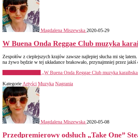
Magdalena Miszewska
2020-05-29
W Buena Onda Reggae Club muzyka karaibs
Zespołów z cieplejszych krajów zawsze najlepiej słucha mi się latem
na żywo będzie w tej układance brakowało, przynajmniej przez jakiś cz
Kontynuuj czytanie
„W Buena Onda Reggae Club muzyka karaibska sp
Kategorie
Artyści
Muzyka
Nagrania
Magdalena Miszewska
2020-05-08
Przedpremierowy odsłuch „Take One” Ste