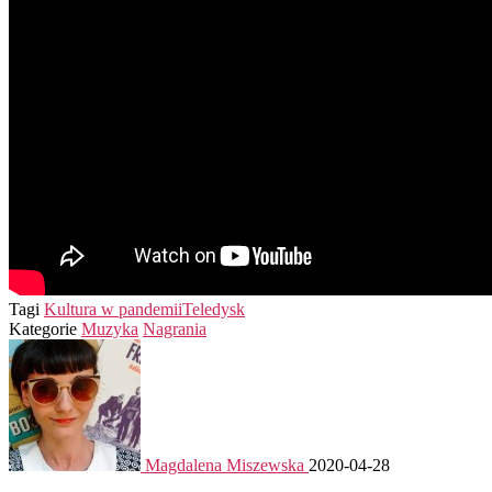
Tagi
Kultura w pandemii
Teledysk
Kategorie
Muzyka
Nagrania
Magdalena Miszewska
2020-04-28