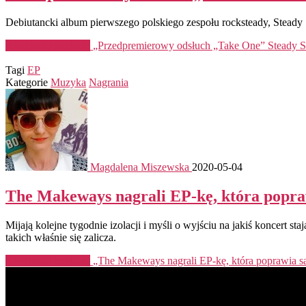
Debiutancki album pierwszego polskiego zespołu rocksteady, Steady 
Kontynuuj czytanie
„Przedpremierowy odsłuch „Take One” Steady S
Tagi
EP
Kategorie
Muzyka
Nagrania
Magdalena Miszewska
2020-05-04
The Makeways nagrali EP-kę, która popr
Mijają kolejne tygodnie izolacji i myśli o wyjściu na jakiś koncert s
takich właśnie się zalicza.
Kontynuuj czytanie
„The Makeways nagrali EP-kę, która poprawia 