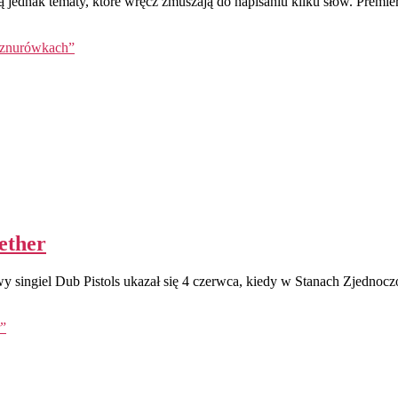
 jednak tematy, które wręcz zmuszają do napisaniu kilku słów. Premier
 sznurówkach”
ether
wy singiel Dub Pistols ukazał się 4 czerwca, kiedy w Stanach Zjednoc
r”