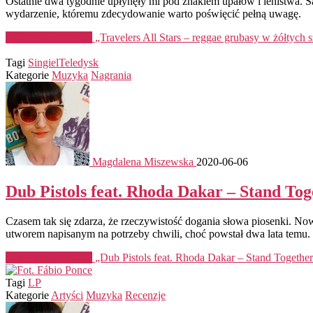
Ostatnie dwa tygodnie upłynęły mi pod znakiem upałów i lenistwa. Są
wydarzenie, któremu zdecydowanie warto poświęcić pełną uwagę.
Kontynuuj czytanie
„Travelers All Stars – reggae grubasy w żółtych
Tagi
Singiel
Teledysk
Kategorie
Muzyka
Nagrania
Magdalena Miszewska
2020-06-06
Dub Pistols feat. Rhoda Dakar – Stand Tog
Czasem tak się zdarza, że rzeczywistość dogania słowa piosenki. No
utworem napisanym na potrzeby chwili, choć powstał dwa lata temu.
Kontynuuj czytanie
„Dub Pistols feat. Rhoda Dakar – Stand Togethe
Tagi
LP
Kategorie
Artyści
Muzyka
Recenzje