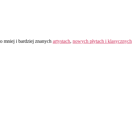
o mniej i bardziej znanych
artystach
,
nowych płytach i klasycznych