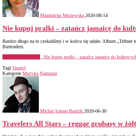
Magdalena Miszewska
2020-08-14
Nie kupuj pralki – zatańcz jamaicę do kul
Bardzo długo na to czekaliśmy i w końcu się udało. Album „Tribute 
Bartenders.
Kontynuuj czytanie
„Nie kupuj pralki – zatańcz jamaicę do kultowyc
Tagi
Singiel
Kategorie
Muzyka
Nagrania
Michał Antoni Budzik
2020-06-30
Travelers All Stars – reggae grubasy w żó