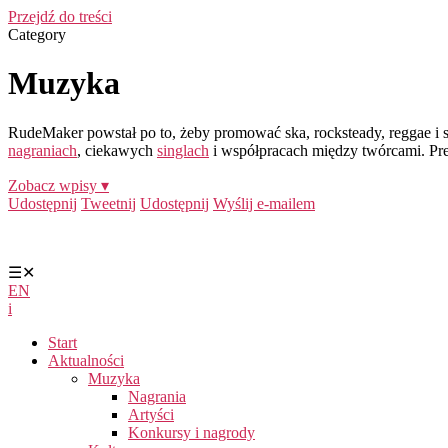
Przejdź do treści
Category
Muzyka
RudeMaker powstał po to, żeby promować ska, rocksteady, reggae i s
nagraniach
, ciekawych
singlach
i współpracach między twórcami. Pr
Zobacz wpisy ▾
Udostępnij
Tweetnij
Udostępnij
Wyślij e-mailem
☰
✕
EN
i
Start
Aktualności
Muzyka
Nagrania
Artyści
Konkursy i nagrody