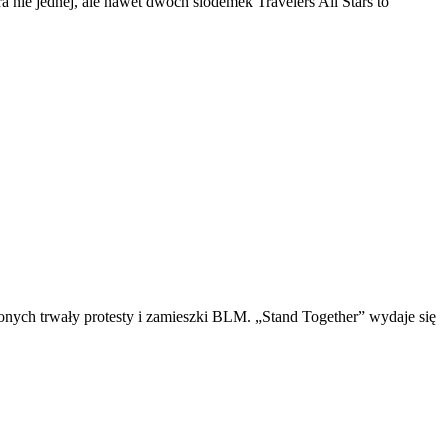
a nie jednej, ale nawet dwóch siódemek Travelers All Stars to
zonych trwały protesty i zamieszki BLM. „Stand Together” wydaje się