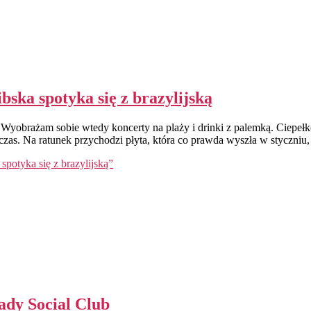
ka spotyka się z brazylijską
. Wyobrażam sobie wtedy koncerty na plaży i drinki z palemką. Ciepełko
as. Na ratunek przychodzi płyta, która co prawda wyszła w styczniu, al
otyka się z brazylijską”
ady Social Club