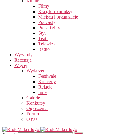
Kultura
Filmy
Książki i komiksy
Miejsca i organizacje
Podcasty
Prasa i ziny
Styl
Teatr
Telewizja
Radio
Wywiady
Recenzje
Więcej
Wydarzenia
Festiwale
Koncerty
Relacje
Inne
Galerie
Konkursy
Ogłoszenia
Forum
O nas