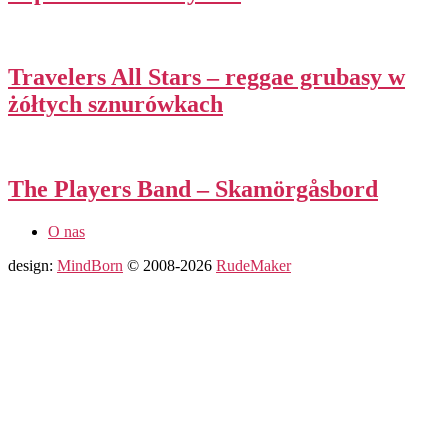
Travelers All Stars – reggae grubasy w
żółtych sznurówkach
The Players Band – Skamörgåsbord
O nas
design:
MindBorn
© 2008-2026
RudeMaker