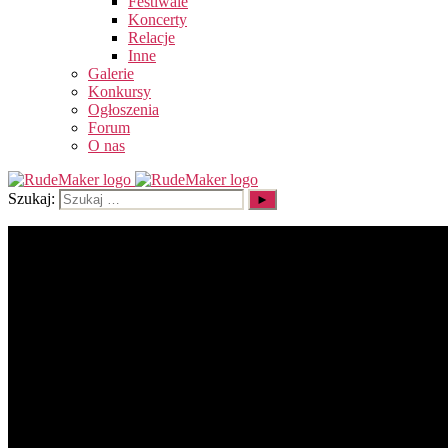
Festiwale
Koncerty
Relacje
Inne
Galerie
Konkursy
Ogłoszenia
Forum
O nas
Szukaj: