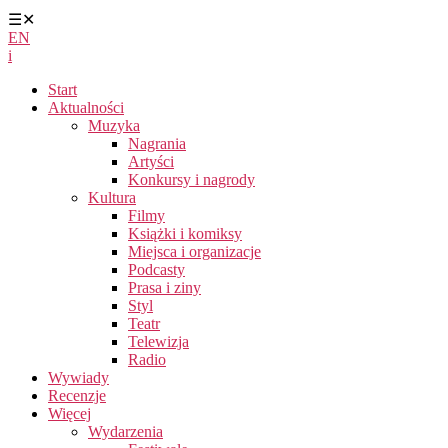
☰
✕
EN
i
Start
Aktualności
Muzyka
Nagrania
Artyści
Konkursy i nagrody
Kultura
Filmy
Książki i komiksy
Miejsca i organizacje
Podcasty
Prasa i ziny
Styl
Teatr
Telewizja
Radio
Wywiady
Recenzje
Więcej
Wydarzenia