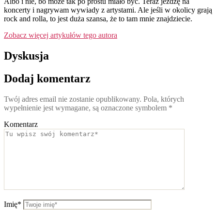
Albo i nie, bo może tak po prostu miało być. Teraz jeżdżę na
koncerty i nagrywam wywiady z artystami. Ale jeśli w okolicy grają
rock and rolla, to jest duża szansa, że to tam mnie znajdziecie.
Zobacz więcej artykułów tego autora
Dyskusja
Dodaj komentarz
Twój adres email nie zostanie opublikowany.
Pola, których
wypełnienie jest wymagane, są oznaczone symbolem
*
Komentarz
Imię*