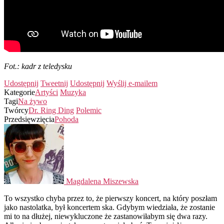
Fot.: kadr z teledysku
Udostępnij
Tweetnij
Udostępnij
Wyślij e-mailem
Kategorie
Artyści
Muzyka
Tagi
Na żywo
Twórcy
Dr. Ring Ding
Polemic
Przedsięwzięcia
Pohoda
Magdalena Miszewska
To wszystko chyba przez to, że pierwszy koncert, na który poszłam
jako nastolatka, był koncertem ska. Gdybym wiedziała, że zostanie
mi to na dłużej, niewykluczone że zastanowiłabym się dwa razy.