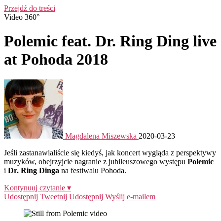
Przejdź do treści
Video 360°
Polemic feat. Dr. Ring Ding live
at Pohoda 2018
Magdalena Miszewska
2020-03-23
Jeśli zastanawialiście się kiedyś, jak koncert wygląda z perspektywy
muzyków, obejrzyjcie nagranie z jubileuszowego występu
Polemic
i
Dr. Ring Dinga
na festiwalu Pohoda.
Kontynuuj czytanie ▾
Udostępnij
Tweetnij
Udostępnij
Wyślij e-mailem