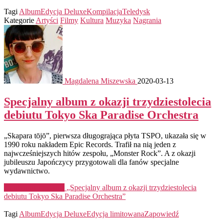
Tagi
Album
Edycja Deluxe
Kompilacja
Teledysk
Kategorie
Artyści
Filmy
Kultura
Muzyka
Nagrania
Magdalena Miszewska
2020-03-13
Specjalny album z okazji trzydziestolecia
debiutu Tokyo Ska Paradise Orchestra
„Skapara tōjō”, pierwsza długogrająca płyta TSPO, ukazała się w
1990 roku nakładem Epic Records. Trafił na nią jeden z
najwcześniejszych hitów zespołu, „Monster Rock”. A z okazji
jubileuszu Japończycy przygotowali dla fanów specjalne
wydawnictwo.
Kontynuuj czytanie
„Specjalny album z okazji trzydziestolecia
debiutu Tokyo Ska Paradise Orchestra”
Tagi
Album
Edycja Deluxe
Edycja limitowana
Zapowiedź