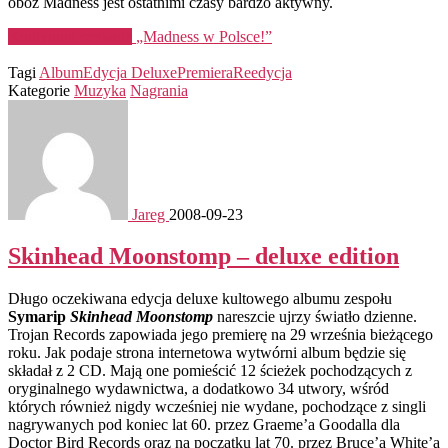
obóz Madness jest ostatnimi czasy bardzo aktywny.
Kontynuuj czytanie
„Madness w Polsce!”
Tagi
Album
Edycja Deluxe
Premiera
Reedycja
Kategorie
Muzyka
Nagrania
Jareg
2008-09-23
Skinhead Moonstomp – deluxe edition
Długo oczekiwana edycja deluxe kultowego albumu zespołu
Symarip
Skinhead Moonstomp
nareszcie ujrzy światło dzienne.
Trojan Records zapowiada jego premierę na 29 września bieżącego
roku. Jak podaje strona internetowa wytwórni album będzie się
składał z 2 CD. Mają one pomieścić 12 ścieżek pochodzących z
oryginalnego wydawnictwa, a dodatkowo 34 utwory, wśród
których również nigdy wcześniej nie wydane, pochodzące z singli
nagrywanych pod koniec lat 60. przez Graeme’a Goodalla dla
Doctor Bird Records oraz na początku lat 70. przez Bruce’a White’a