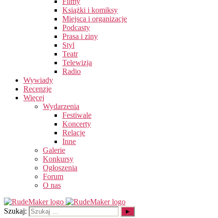
Filmy
Książki i komiksy
Miejsca i organizacje
Podcasty
Prasa i ziny
Styl
Teatr
Telewizja
Radio
Wywiady
Recenzje
Więcej
Wydarzenia
Festiwale
Koncerty
Relacje
Inne
Galerie
Konkursy
Ogłoszenia
Forum
O nas
Szukaj: