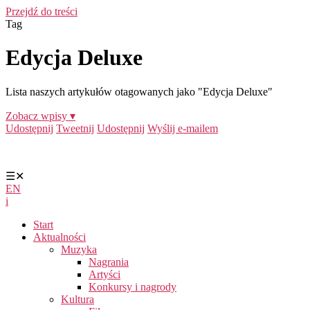
Przejdź do treści
Tag
Edycja Deluxe
Lista naszych artykułów otagowanych jako "Edycja Deluxe"
Zobacz wpisy ▾
Udostępnij
Tweetnij
Udostępnij
Wyślij e-mailem
☰
✕
EN
i
Start
Aktualności
Muzyka
Nagrania
Artyści
Konkursy i nagrody
Kultura