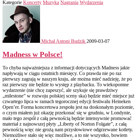
Kategorie
Koncerty
Muzyka
Nagrania
Wydarzenia
Michał Antoni Budzik
2009-03-07
Madness w Polsce!
To chyba najważniejsza z informacji dotyczących Madness jakie
napływają w ciągu ostatnich miesięcy. Co prawda nie po raz
pierwszy zagrają w naszym kraju, ale można mieć nadzieję, że po
raz pierwszy nie będzie to występ z playbacku. To wiekopomne
wydarzenie (nie chcę zapeszyć, ale szykuje się prawdziwy
„milestone” w rozwoju polskiej sceny ska) będzie mieć miejsce już
czwartego lipca w ramach tegorocznej edycji festiwalu Heineken
Open’er. Forma koncertowa zespołu jest na doskonałym poziomie,
o czym miałem już okazję przekonać się w grudniu, w Londynie,
mało tego zespół z całą pewnością będzie intensywnie promować
materiał z najnowszej płyty „Liberty of Norton Folgate”, z całą
pewnością więc nie grożą nam przysłowiowe odgrzewane kotlety.
Niemożliwe stało się więc możliwe, a to nie wszystko, bowiem