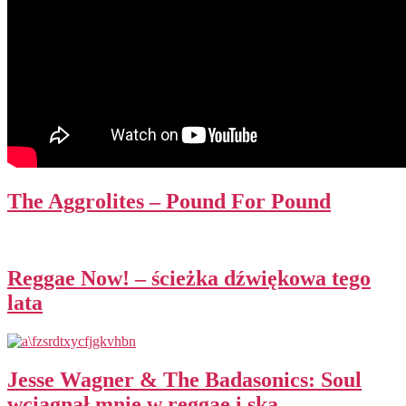
The Aggrolites – Pound For Pound
Reggae Now! – ścieżka dźwiękowa tego
lata
Jesse Wagner & The Badasonics: Soul
wciągnął mnie w reggae i ska