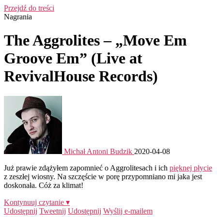
Przejdź do treści
Nagrania
The Aggrolites – „Move Em
Groove Em” (Live at
RevivalHouse Records)
Michał Antoni Budzik
2020-04-08
Już prawie zdążyłem zapomnieć o Aggrolitesach i ich
pięknej płycie
z zeszłej wiosny. Na szczęście w porę przypomniano mi jaka jest
doskonała. Cóż za klimat!
Kontynuuj czytanie ▾
Udostępnij
Tweetnij
Udostępnij
Wyślij e-mailem