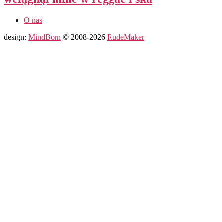
O nas
design:
MindBorn
© 2008-2026
RudeMaker