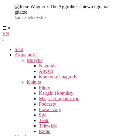
kadr z teledysku
☰
✕
EN
i
Start
Aktualności
Muzyka
Nagrania
Artyści
Konkursy i nagrody
Kultura
Filmy
Książki i komiksy
Miejsca i organizacje
Podcasty
Prasa i ziny
Styl
Teatr
Telewizja
Radio