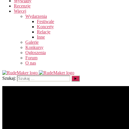
Wywiady
Recenzje
Więcej
Wydarzenia
Festiwale
Koncerty
Relacje
Inne
Galerie
Konkursy
Ogłoszenia
Forum
O nas
Szukaj: