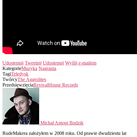
Udostępnij
Tweetnij
Udostępnij
Wyślij e-mailem
Kategorie
Muzyka
Nagrania
Tagi
Teledysk
Twórcy
The Aggrolites
Przedsięwzięcia
RevivalHouse Records
Michał Antoni Budzik
RudeMakera założyłem w 2008 roku. Od prawie dwudziestu lat