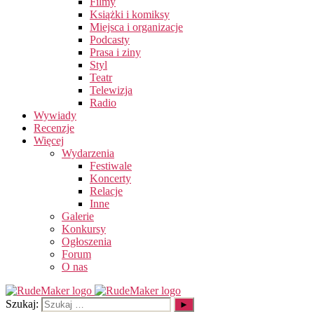
Filmy
Książki i komiksy
Miejsca i organizacje
Podcasty
Prasa i ziny
Styl
Teatr
Telewizja
Radio
Wywiady
Recenzje
Więcej
Wydarzenia
Festiwale
Koncerty
Relacje
Inne
Galerie
Konkursy
Ogłoszenia
Forum
O nas
Szukaj: