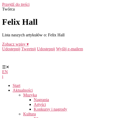
Przejdź do treści
Twórca
Felix Hall
Lista naszych artykułów o: Felix Hall
Zobacz wpisy ▾
Udostępnij
Tweetnij
Udostępnij
Wyślij e-mailem
☰
✕
EN
i
Start
Aktualności
Muzyka
Nagrania
Artyści
Konkursy i nagrody
Kultura