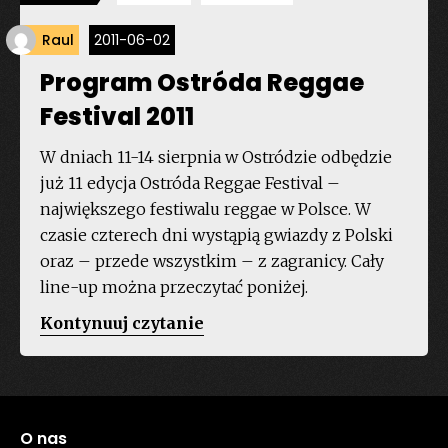
Raul
2011-06-02
Program Ostróda Reggae
Festival 2011
W dniach 11-14 sierpnia w Ostródzie odbędzie
już 11 edycja Ostróda Reggae Festival –
największego festiwalu reggae w Polsce. W
czasie czterech dni wystąpią gwiazdy z Polski
oraz – przede wszystkim – z zagranicy. Cały
line-up można przeczytać poniżej.
„Program
Kontynuuj czytanie
Ostróda
Reggae
Festival
2011”
O nas