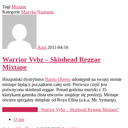
Tagi
Mixtape
Kategorie
Muzyka
Nagrania
Raul
2011-04-16
Warrior Vybz – Skinhead Reggae
Mixtape
Hiszpański dystrybutor
Barrio Obrero
udostępnił na swojej stronie
mixtape będący początkiem całej serii. Pierwsza część jest
poświęcona skinhead reggae. Ponad godzina muzyki z 35
klasykami gatunku (lista utworów znajduje się poniżej). Mixtape
otwiera specjalny dubplate od Roya Ellisa (a.k.a. Mr. Symarip).
Kontynuuj czytanie
„Warrior Vybz – Skinhead Reggae Mixtape”
O nas