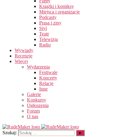
Filmy
Książki i komiksy
Miejsca i organizacje
Podcasty
Prasa i ziny
Styl
Teatr
Telewizja
Radio
Wywiady
Recenzje
Więcej
Wydarzenia
Festiwale
Koncerty
Relacje
Inne
Galerie
Konkursy
Ogłoszenia
Forum
O nas
Szukaj: