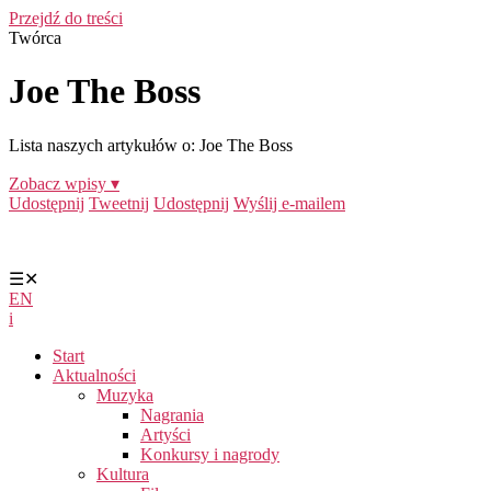
Przejdź do treści
Twórca
Joe The Boss
Lista naszych artykułów o: Joe The Boss
Zobacz wpisy ▾
Udostępnij
Tweetnij
Udostępnij
Wyślij e-mailem
☰
✕
EN
i
Start
Aktualności
Muzyka
Nagrania
Artyści
Konkursy i nagrody
Kultura