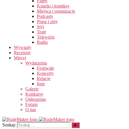
Filmy
Książki i komiksy
Miejsca i organizacje
Podcasty
Prasa i ziny
Styl
Teatr
Telewizja
Radio
Wywiady
Recenzje
Więcej
Wydarzenia
Festiwale
Koncerty
Relacje
Inne
Galerie
Konkursy
Ogłoszenia
Forum
O nas
Szukaj: