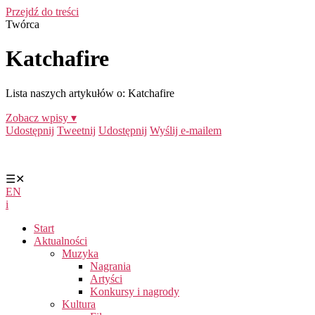
Przejdź do treści
Twórca
Katchafire
Lista naszych artykułów o: Katchafire
Zobacz wpisy ▾
Udostępnij
Tweetnij
Udostępnij
Wyślij e-mailem
☰
✕
EN
i
Start
Aktualności
Muzyka
Nagrania
Artyści
Konkursy i nagrody
Kultura