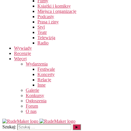
Filmy
Książki i komiksy
Miejsca i organizacje
Podcasty
Prasa i ziny
Styl
Teatr
Telewizja
Radio
Wywiady
Recenzje
Więcej
Wydarzenia
Festiwale
Koncerty
Relacje
Inne
Galerie
Konkursy
Ogłoszenia
Forum
O nas
Szukaj: