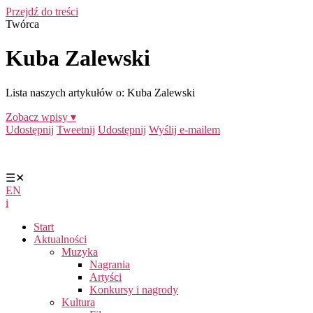
Przejdź do treści
Twórca
Kuba Zalewski
Lista naszych artykułów o: Kuba Zalewski
Zobacz wpisy ▾
Udostępnij
Tweetnij
Udostępnij
Wyślij e-mailem
☰
✕
EN
i
Start
Aktualności
Muzyka
Nagrania
Artyści
Konkursy i nagrody
Kultura