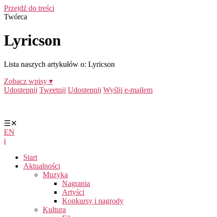
Przejdź do treści
Twórca
Lyricson
Lista naszych artykułów o: Lyricson
Zobacz wpisy ▾
Udostępnij
Tweetnij
Udostępnij
Wyślij e-mailem
☰
✕
EN
i
Start
Aktualności
Muzyka
Nagrania
Artyści
Konkursy i nagrody
Kultura