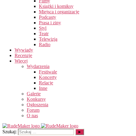
Filmy
Książki i komiksy
Miejsca i organizacje
Podcasty
Prasa i ziny
Styl
Teatr
Telewizja
Radio
Wywiady
Recenzje
Więcej
Wydarzenia
Festiwale
Koncerty
Relacje
Inne
Galerie
Konkursy
Ogłoszenia
Forum
O nas
Szukaj: