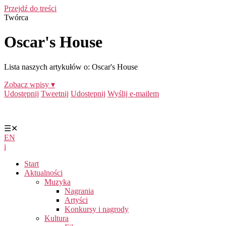
Przejdź do treści
Twórca
Oscar's House
Lista naszych artykułów o: Oscar's House
Zobacz wpisy ▾
Udostępnij
Tweetnij
Udostępnij
Wyślij e-mailem
☰
✕
EN
i
Start
Aktualności
Muzyka
Nagrania
Artyści
Konkursy i nagrody
Kultura