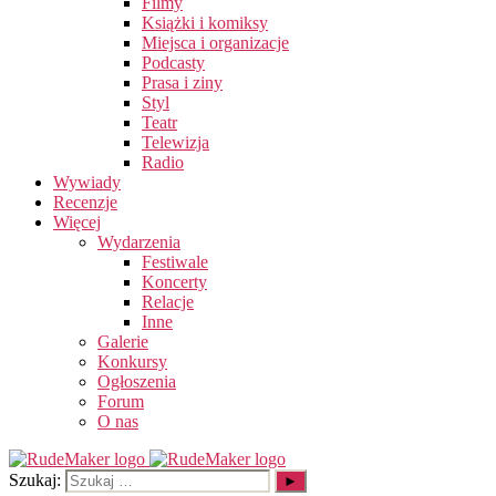
Filmy
Książki i komiksy
Miejsca i organizacje
Podcasty
Prasa i ziny
Styl
Teatr
Telewizja
Radio
Wywiady
Recenzje
Więcej
Wydarzenia
Festiwale
Koncerty
Relacje
Inne
Galerie
Konkursy
Ogłoszenia
Forum
O nas
Szukaj: