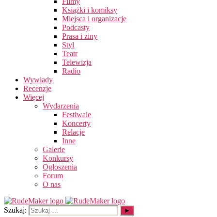
Filmy
Książki i komiksy
Miejsca i organizacje
Podcasty
Prasa i ziny
Styl
Teatr
Telewizja
Radio
Wywiady
Recenzje
Więcej
Wydarzenia
Festiwale
Koncerty
Relacje
Inne
Galerie
Konkursy
Ogłoszenia
Forum
O nas
Szukaj: