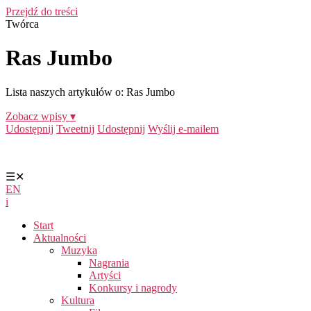
Przejdź do treści
Twórca
Ras Jumbo
Lista naszych artykułów o: Ras Jumbo
Zobacz wpisy ▾
Udostępnij
Tweetnij
Udostępnij
Wyślij e-mailem
☰
✕
EN
i
Start
Aktualności
Muzyka
Nagrania
Artyści
Konkursy i nagrody
Kultura