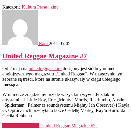
Kategorie
Kultura
Prasa i ziny
Raul
2011-05-05
United Reggae Magazine #7
Od 2 maja na
unitedreggae.com
dostępny jest siódmy numer
anglojęzycznego magazynu „United Reggae”. W magazynie tym
zebrane są treści, które na stronie ukazywały w ciągu ubiegłego
miesiąca.
W numerze znajdziemy przede wszystkim wywiady z takim
artystami jak Little Roy, Eric „Monty” Morris, Ras Jumbo, Austin
„Spiderman” Palmer (z soundsystemu Mighty Jah Observer) i Kayla
G. Oprócz nich przepytano także Cedellę Marley, Ray’a Hurforda i
Cecila Reubena.
Kontynuuj czytanie
„United Reggae Magazine #7”