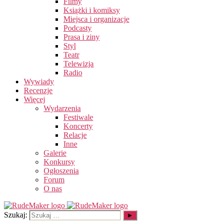
Filmy
Książki i komiksy
Miejsca i organizacje
Podcasty
Prasa i ziny
Styl
Teatr
Telewizja
Radio
Wywiady
Recenzje
Więcej
Wydarzenia
Festiwale
Koncerty
Relacje
Inne
Galerie
Konkursy
Ogłoszenia
Forum
O nas
Szukaj: