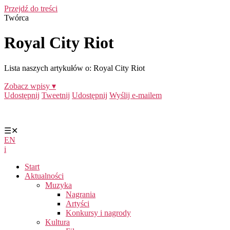
Przejdź do treści
Twórca
Royal City Riot
Lista naszych artykułów o: Royal City Riot
Zobacz wpisy ▾
Udostępnij
Tweetnij
Udostępnij
Wyślij e-mailem
☰
✕
EN
i
Start
Aktualności
Muzyka
Nagrania
Artyści
Konkursy i nagrody
Kultura