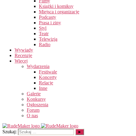
Filmy
Książki i komiksy
Miejsca i organizacje
Podcasty
Prasa i ziny
Styl
Teatr
Telewizja
Radio
Wywiady
Recenzje
Więcej
Wydarzenia
Festiwale
Koncerty
Relacje
Inne
Galerie
Konkursy
Ogłoszenia
Forum
O nas
Szukaj: