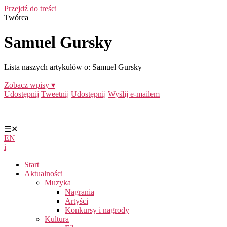
Przejdź do treści
Twórca
Samuel Gursky
Lista naszych artykułów o: Samuel Gursky
Zobacz wpisy ▾
Udostępnij
Tweetnij
Udostępnij
Wyślij e-mailem
☰
✕
EN
i
Start
Aktualności
Muzyka
Nagrania
Artyści
Konkursy i nagrody
Kultura