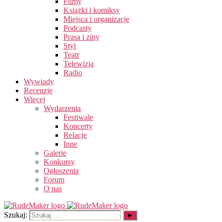
Filmy
Książki i komiksy
Miejsca i organizacje
Podcasty
Prasa i ziny
Styl
Teatr
Telewizja
Radio
Wywiady
Recenzje
Więcej
Wydarzenia
Festiwale
Koncerty
Relacje
Inne
Galerie
Konkursy
Ogłoszenia
Forum
O nas
Szukaj: