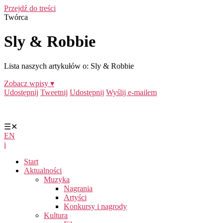
Przejdź do treści
Twórca
Sly & Robbie
Lista naszych artykułów o: Sly & Robbie
Zobacz wpisy ▾
Udostępnij
Tweetnij
Udostępnij
Wyślij e-mailem
☰
✕
EN
i
Start
Aktualności
Muzyka
Nagrania
Artyści
Konkursy i nagrody
Kultura