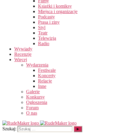
Filmy
Książki i komiksy
Miejsca i organizacje
Podcasty
Prasa i ziny
Styl
Teatr
Telewizja
Radio
Wywiady
Recenzje
Więcej
Wydarzenia
Festiwale
Koncerty
Relacje
Inne
Galerie
Konkursy
Ogłoszenia
Forum
O nas
Szukaj: