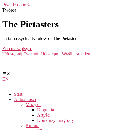
Przejdź do treści
Twórca
The Pietasters
Lista naszych artykułów o: The Pietasters
Zobacz wpisy ▾
Udostępnij
Tweetnij
Udostępnij
Wyślij e-mailem
☰
✕
EN
i
Start
Aktualności
Muzyka
Nagrania
Artyści
Konkursy i nagrody
Kultura