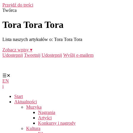
Przejdź do treści
Twórca
Tora Tora Tora
Lista naszych artykułów o: Tora Tora Tora
Zobacz wpisy ▾
Udostępnij
Tweetnij
Udostępnij
Wyślij e-mailem
☰
✕
EN
i
Start
Aktualności
Muzyka
Nagrania
Artyści
Konkursy i nagrody
Kultura