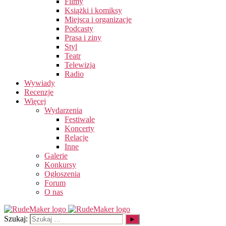
Filmy
Książki i komiksy
Miejsca i organizacje
Podcasty
Prasa i ziny
Styl
Teatr
Telewizja
Radio
Wywiady
Recenzje
Więcej
Wydarzenia
Festiwale
Koncerty
Relacje
Inne
Galerie
Konkursy
Ogłoszenia
Forum
O nas
Szukaj: