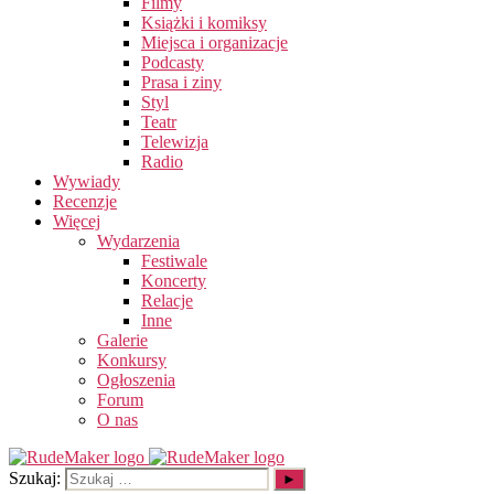
Filmy
Książki i komiksy
Miejsca i organizacje
Podcasty
Prasa i ziny
Styl
Teatr
Telewizja
Radio
Wywiady
Recenzje
Więcej
Wydarzenia
Festiwale
Koncerty
Relacje
Inne
Galerie
Konkursy
Ogłoszenia
Forum
O nas
Szukaj: