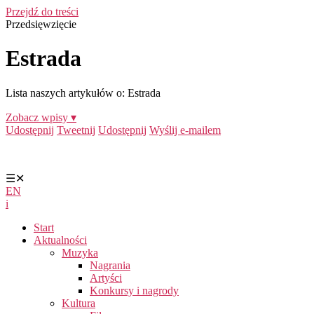
Przejdź do treści
Przedsięwzięcie
Estrada
Lista naszych artykułów o: Estrada
Zobacz wpisy ▾
Udostępnij
Tweetnij
Udostępnij
Wyślij e-mailem
☰
✕
EN
i
Start
Aktualności
Muzyka
Nagrania
Artyści
Konkursy i nagrody
Kultura