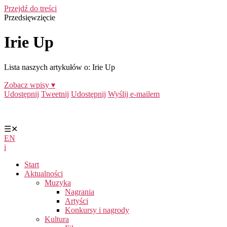
Przejdź do treści
Przedsięwzięcie
Irie Up
Lista naszych artykułów o: Irie Up
Zobacz wpisy ▾
Udostępnij
Tweetnij
Udostępnij
Wyślij e-mailem
☰
✕
EN
i
Start
Aktualności
Muzyka
Nagrania
Artyści
Konkursy i nagrody
Kultura