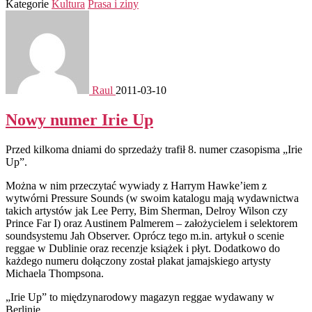
Kategorie
Kultura
Prasa i ziny
Raul
2011-03-10
Nowy numer Irie Up
Przed kilkoma dniami do sprzedaży trafił 8. numer czasopisma „Irie
Up”.
Można w nim przeczytać wywiady z Harrym Hawke’iem z
wytwórni Pressure Sounds (w swoim katalogu mają wydawnictwa
takich artystów jak Lee Perry, Bim Sherman, Delroy Wilson czy
Prince Far I) oraz Austinem Palmerem – założycielem i selektorem
soundsystemu Jah Observer. Oprócz tego m.in. artykuł o scenie
reggae w Dublinie oraz recenzje książek i płyt. Dodatkowo do
każdego numeru dołączony został plakat jamajskiego artysty
Michaela Thompsona.
„Irie Up” to międzynarodowy magazyn reggae wydawany w
Berlinie.