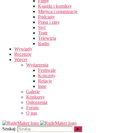
Filmy
Książki i komiksy
Miejsca i organizacje
Podcasty
Prasa i ziny
Styl
Teatr
Telewizja
Radio
Wywiady
Recenzje
Więcej
Wydarzenia
Festiwale
Koncerty
Relacje
Inne
Galerie
Konkursy
Ogłoszenia
Forum
O nas
Szukaj: