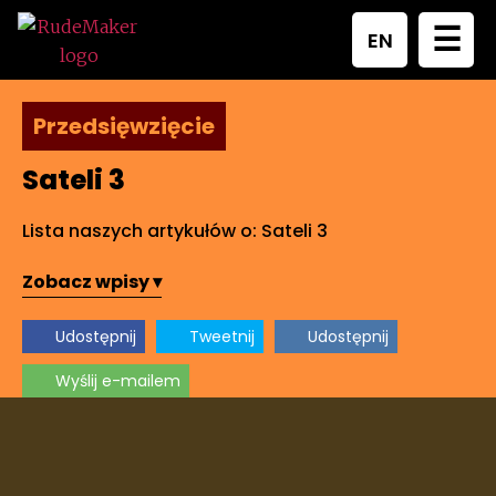
☰
EN
Przedsięwzięcie
Sateli 3
Lista naszych artykułów o: Sateli 3
Zobacz wpisy ▾
Udostępnij
Tweetnij
Udostępnij
Wyślij e-mailem