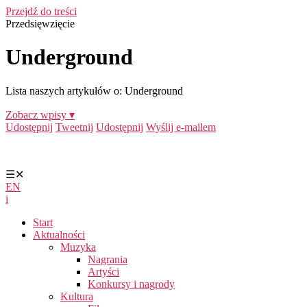
Przejdź do treści
Przedsięwzięcie
Underground
Lista naszych artykułów o: Underground
Zobacz wpisy ▾
Udostępnij
Tweetnij
Udostępnij
Wyślij e-mailem
☰
✕
EN
i
Start
Aktualności
Muzyka
Nagrania
Artyści
Konkursy i nagrody
Kultura