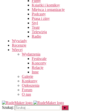
Filmy
Książki i komiksy
Miejsca i organizacje
Podcasty
Prasa i ziny
Styl
Teatr
Telewizja
Radio
Wywiady
Recenzje
Więcej
Wydarzenia
Festiwale
Koncerty
Relacje
Inne
Galerie
Konkursy
Ogłoszenia
Forum
O nas
Szukaj: