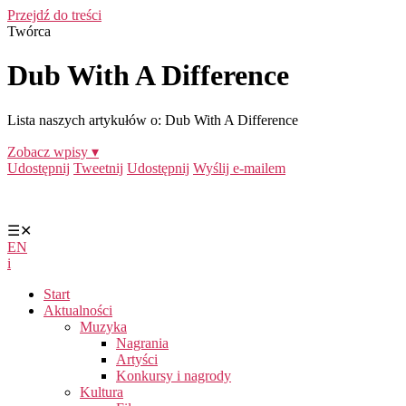
Przejdź do treści
Twórca
Dub With A Difference
Lista naszych artykułów o: Dub With A Difference
Zobacz wpisy ▾
Udostępnij
Tweetnij
Udostępnij
Wyślij e-mailem
☰
✕
EN
i
Start
Aktualności
Muzyka
Nagrania
Artyści
Konkursy i nagrody
Kultura