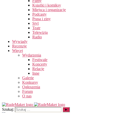
Filmy
Książki i komiksy
Miejsca i organizacje
Podcasty
Prasa i ziny
Styl
Teatr
Telewizja
Radio
Wywiady
Recenzje
Więcej
Wydarzenia
Festiwale
Koncerty
Relacje
Inne
Galerie
Konkursy
Ogłoszenia
Forum
O nas
Szukaj: