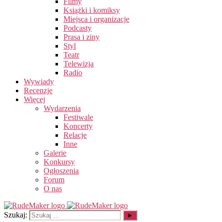
Filmy
Książki i komiksy
Miejsca i organizacje
Podcasty
Prasa i ziny
Styl
Teatr
Telewizja
Radio
Wywiady
Recenzje
Więcej
Wydarzenia
Festiwale
Koncerty
Relacje
Inne
Galerie
Konkursy
Ogłoszenia
Forum
O nas
Szukaj: