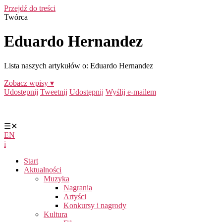
Przejdź do treści
Twórca
Eduardo Hernandez
Lista naszych artykułów o: Eduardo Hernandez
Zobacz wpisy ▾
Udostępnij
Tweetnij
Udostępnij
Wyślij e-mailem
☰
✕
EN
i
Start
Aktualności
Muzyka
Nagrania
Artyści
Konkursy i nagrody
Kultura