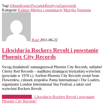
Tagi
Album
Koniec
Początek
Reedycja
Zapowiedź
Kategorie
Kultura
Miejsca i organizacje
Muzyka
Nagrania
Raul
2011-06-22
Likwidacja Rockers Revolt i powstanie
Phoenix City Records
Swoją działalność zainaugurował Phoenix City Records, sublabel
Cherry Red Records – najdłużej działającej brytyjskiej wytwórni
(powstała w 1978 r.). Szefem Phoenix City Records został Sean
Flowerdew, członek zespołów Pama International i The Loafers,
organizator London International Ska Festival, a także szef
wytwórni Rockers Revolt.
Kontynuuj czytanie
„Likwidacja Rockers Revolt i powstanie
Phoenix City Records”