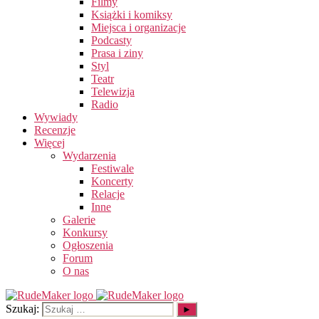
Filmy
Książki i komiksy
Miejsca i organizacje
Podcasty
Prasa i ziny
Styl
Teatr
Telewizja
Radio
Wywiady
Recenzje
Więcej
Wydarzenia
Festiwale
Koncerty
Relacje
Inne
Galerie
Konkursy
Ogłoszenia
Forum
O nas
Szukaj: