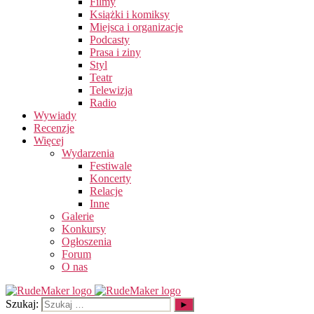
Filmy
Książki i komiksy
Miejsca i organizacje
Podcasty
Prasa i ziny
Styl
Teatr
Telewizja
Radio
Wywiady
Recenzje
Więcej
Wydarzenia
Festiwale
Koncerty
Relacje
Inne
Galerie
Konkursy
Ogłoszenia
Forum
O nas
Szukaj: