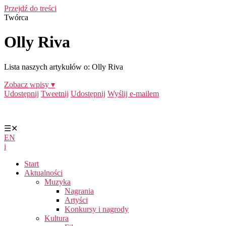
Przejdź do treści
Twórca
Olly Riva
Lista naszych artykułów o: Olly Riva
Zobacz wpisy ▾
Udostępnij
Tweetnij
Udostępnij
Wyślij e-mailem
☰
✕
EN
i
Start
Aktualności
Muzyka
Nagrania
Artyści
Konkursy i nagrody
Kultura