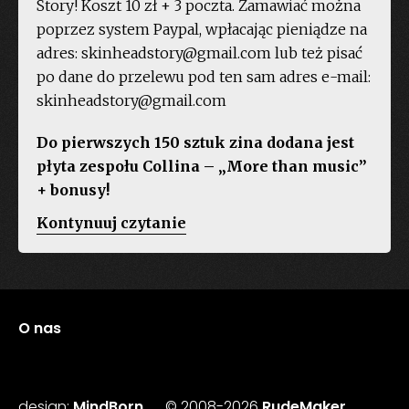
Story! Koszt 10 zł + 3 poczta. Zamawiać można
poprzez system Paypal, wpłacając pieniądze na
adres: skinheadstory@gmail.com lub też pisać
po dane do przelewu pod ten sam adres e-mail:
skinheadstory@gmail.com
Do pierwszych 150 sztuk zina dodana jest
płyta zespołu Collina – „More than music”
+ bonusy!
„Skinhead
Kontynuuj czytanie
Story
–
ukazał
się
O nas
drugi
numer!”
design:
MindBorn
© 2008-2026
RudeMaker