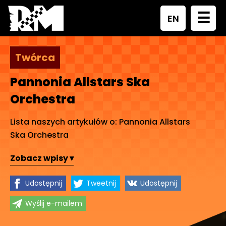
☰
EN
Twórca
Pannonia Allstars Ska
Orchestra
Lista naszych artykułów o: Pannonia Allstars
Ska Orchestra
Zobacz wpisy ▾
Udostępnij
Tweetnij
Udostępnij
Wyślij e-mailem