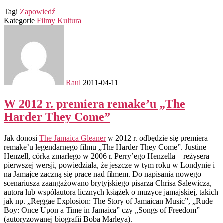
Tagi
Zapowiedź
Kategorie
Filmy
Kultura
Raul
2011-04-11
W 2012 r. premiera remake’u „The
Harder They Come”
Jak donosi
The Jamaica Gleaner
w 2012 r. odbędzie się premiera
remake’u legendarnego filmu „The Harder They Come”. Justine
Henzell, córka zmarłego w 2006 r. Perry’ego Henzella – reżysera
pierwszej wersji, powiedziała, że jeszcze w tym roku w Londynie i
na Jamajce zaczną się prace nad filmem. Do napisania nowego
scenariusza zaangażowano brytyjskiego pisarza Chrisa Salewicza,
autora lub współautora licznych książek o muzyce jamajskiej, takich
jak np. „Reggae Explosion: The Story of Jamaican Music”, „Rude
Boy: Once Upon a Time in Jamaica” czy „Songs of Freedom”
(autoryzowanej biografii Boba Marleya).