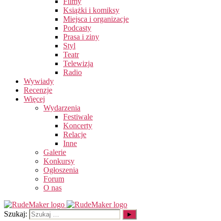
Filmy
Książki i komiksy
Miejsca i organizacje
Podcasty
Prasa i ziny
Styl
Teatr
Telewizja
Radio
Wywiady
Recenzje
Więcej
Wydarzenia
Festiwale
Koncerty
Relacje
Inne
Galerie
Konkursy
Ogłoszenia
Forum
O nas
Szukaj: