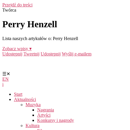
Przejdź do treści
Twórca
Perry Henzell
Lista naszych artykułów o: Perry Henzell
Zobacz wpisy ▾
Udostępnij
Tweetnij
Udostępnij
Wyślij e-mailem
☰
✕
EN
i
Start
Aktualności
Muzyka
Nagrania
Artyści
Konkursy i nagrody
Kultura