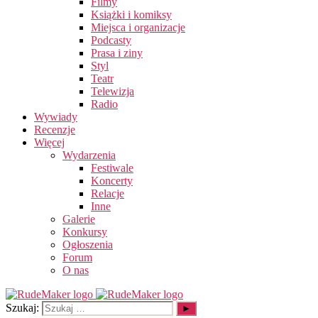
Filmy
Książki i komiksy
Miejsca i organizacje
Podcasty
Prasa i ziny
Styl
Teatr
Telewizja
Radio
Wywiady
Recenzje
Więcej
Wydarzenia
Festiwale
Koncerty
Relacje
Inne
Galerie
Konkursy
Ogłoszenia
Forum
O nas
Szukaj: