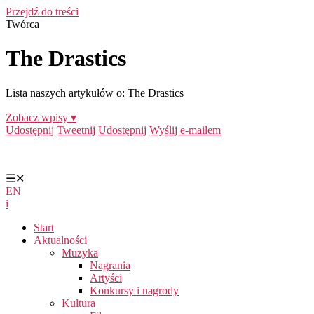
Przejdź do treści
Twórca
The Drastics
Lista naszych artykułów o: The Drastics
Zobacz wpisy ▾
Udostępnij
Tweetnij
Udostępnij
Wyślij e-mailem
☰
✕
EN
i
Start
Aktualności
Muzyka
Nagrania
Artyści
Konkursy i nagrody
Kultura