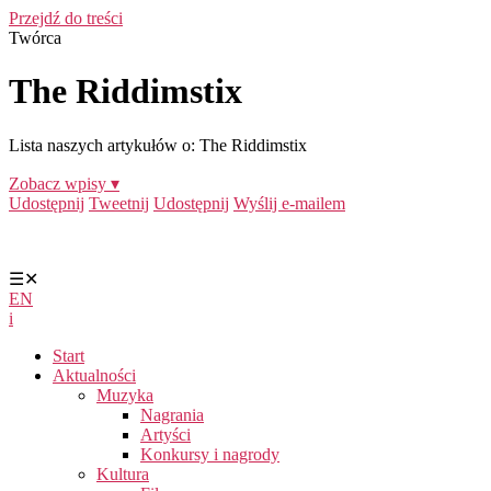
Przejdź do treści
Twórca
The Riddimstix
Lista naszych artykułów o: The Riddimstix
Zobacz wpisy ▾
Udostępnij
Tweetnij
Udostępnij
Wyślij e-mailem
☰
✕
EN
i
Start
Aktualności
Muzyka
Nagrania
Artyści
Konkursy i nagrody
Kultura