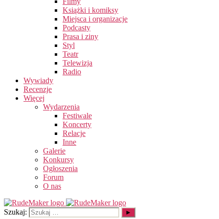
Filmy
Książki i komiksy
Miejsca i organizacje
Podcasty
Prasa i ziny
Styl
Teatr
Telewizja
Radio
Wywiady
Recenzje
Więcej
Wydarzenia
Festiwale
Koncerty
Relacje
Inne
Galerie
Konkursy
Ogłoszenia
Forum
O nas
Szukaj: