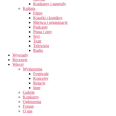
Konkursy i nagrody
Kultura
Filmy
Książki i komiksy
Miejsca i organizacje
Podcasty
Prasa i ziny
Styl
Teatr
Telewizja
Radio
Wywiady
Recenzje
Więcej
Wydarzenia
Festiwale
Koncerty
Relacje
Inne
Galerie
Konkursy
Ogłoszenia
Forum
O nas