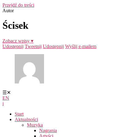
Przejdź do treści
Autor
Ścisek
Zobacz wpisy ▾
Udostępnij
Tweetnij
Udostępnij
Wyślij e-mailem
☰
✕
EN
i
Start
Aktualności
Muzyka
Nagrania
Artyści