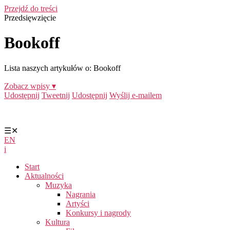
Przejdź do treści
Przedsięwzięcie
Bookoff
Lista naszych artykułów o: Bookoff
Zobacz wpisy ▾
Udostępnij
Tweetnij
Udostępnij
Wyślij e-mailem
☰
✕
EN
i
Start
Aktualności
Muzyka
Nagrania
Artyści
Konkursy i nagrody
Kultura