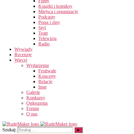
Filmy
Książki i komiksy
Miejsca i organizacje
Podcasty
Prasa i ziny
Styl
Teatr
Telewizja
Radio
Wywiady
Recenzje
Więcej
Wydarzenia
Festiwale
Koncerty
Relacje
Inne
Galerie
Konkursy
Ogłoszenia
Forum
O nas
Szukaj: