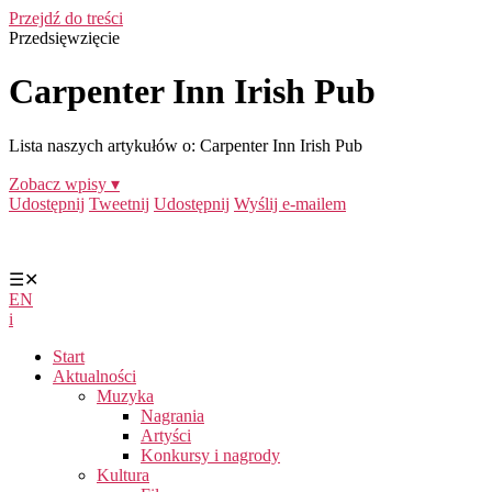
Przejdź do treści
Przedsięwzięcie
Carpenter Inn Irish Pub
Lista naszych artykułów o: Carpenter Inn Irish Pub
Zobacz wpisy ▾
Udostępnij
Tweetnij
Udostępnij
Wyślij e-mailem
☰
✕
EN
i
Start
Aktualności
Muzyka
Nagrania
Artyści
Konkursy i nagrody
Kultura