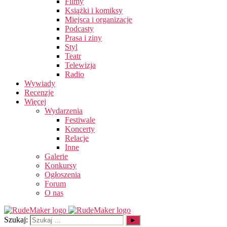
Filmy
Książki i komiksy
Miejsca i organizacje
Podcasty
Prasa i ziny
Styl
Teatr
Telewizja
Radio
Wywiady
Recenzje
Więcej
Wydarzenia
Festiwale
Koncerty
Relacje
Inne
Galerie
Konkursy
Ogłoszenia
Forum
O nas
Szukaj: