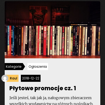
Kategorie
Ogłoszenia
Raul
2018-12-22
Płytowe promocje cz. 1
Jeśli jesteś, tak jak ja, nałogowym zbieraczem
wszelkich wydawnictw na różnych nośnikach,