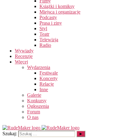
Filmy
Książki i komiksy
Miejsca i organizacje
Podcasty
Prasa i ziny
Styl
Teatr
Telewizja
Radio
Wywiady
Recenzje
Więcej
Wydarzenia
Festiwale
Koncerty
Relacje
Inne
Galerie
Konkursy
Ogłoszenia
Forum
O nas
Szukaj: