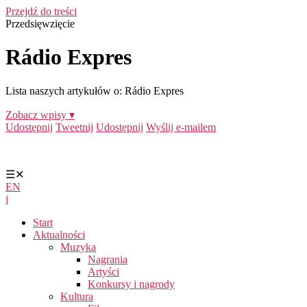
Przejdź do treści
Przedsięwzięcie
Rádio Expres
Lista naszych artykułów o: Rádio Expres
Zobacz wpisy ▾
Udostępnij
Tweetnij
Udostępnij
Wyślij e-mailem
☰
✕
EN
i
Start
Aktualności
Muzyka
Nagrania
Artyści
Konkursy i nagrody
Kultura