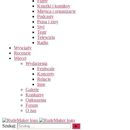
Filmy
Książki i komiksy
Miejsca i organizacje
Podcasty
Prasa i ziny
Styl
Teatr
Telewizja
Radio
Wywiady
Recenzje
Więcej
Wydarzenia
Festiwale
Koncerty
Relacje
Inne
Galerie
Konkursy
Ogłoszenia
Forum
O nas
Szukaj: