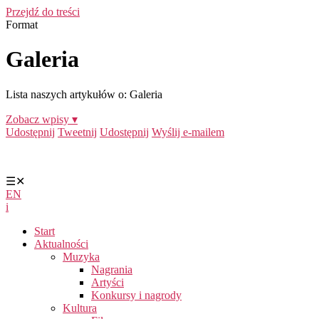
Przejdź do treści
Format
Galeria
Lista naszych artykułów o: Galeria
Zobacz wpisy ▾
Udostępnij
Tweetnij
Udostępnij
Wyślij e-mailem
☰
✕
EN
i
Start
Aktualności
Muzyka
Nagrania
Artyści
Konkursy i nagrody
Kultura