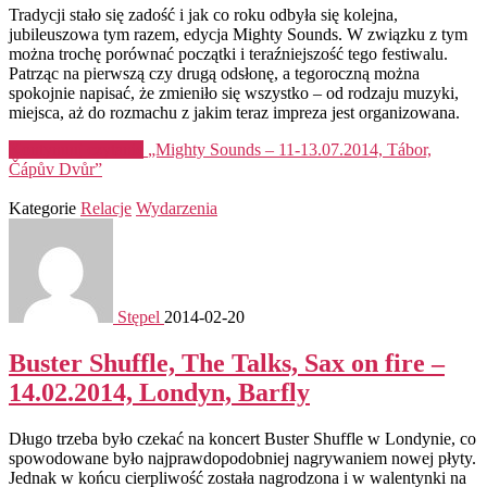
Tradycji stało się zadość i jak co roku odbyła się kolejna,
jubileuszowa tym razem, edycja Mighty Sounds. W związku z tym
można trochę porównać początki i teraźniejszość tego festiwalu.
Patrząc na pierwszą czy drugą odsłonę, a tegoroczną można
spokojnie napisać, że zmieniło się wszystko – od rodzaju muzyki,
miejsca, aż do rozmachu z jakim teraz impreza jest organizowana.
Kontynuuj czytanie
„Mighty Sounds – 11-13.07.2014, Tábor,
Čápův Dvůr”
Kategorie
Relacje
Wydarzenia
Stępel
2014-02-20
Buster Shuffle, The Talks, Sax on fire –
14.02.2014, Londyn, Barfly
Długo trzeba było czekać na koncert Buster Shuffle w Londynie, co
spowodowane było najprawdopodobniej nagrywaniem nowej płyty.
Jednak w końcu cierpliwość została nagrodzona i w walentynki na