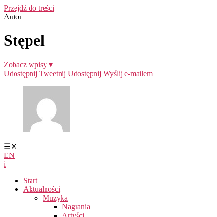
Przejdź do treści
Autor
Stępel
Zobacz wpisy ▾
Udostępnij
Tweetnij
Udostępnij
Wyślij e-mailem
☰
✕
EN
i
Start
Aktualności
Muzyka
Nagrania
Artyści