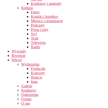
Konkursy i nagrody
Kultura
Filmy
Książki i komiksy
Miejsca i organizacje
Podcasty
Prasa i ziny
Styl
Teatr
Telewizja
Radio
Wywiady
Recenzje
Więcej
Wydarzenia
Festiwale
Koncerty
Relacje
Inne
Galerie
Konkursy
Ogłoszenia
Forum
O nas