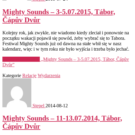
Mighty Sounds – 3-5.07.2015, Tábor,
Čápův Dvůr
Kolejny rok, jak zwykle, nie wiadomo kiedy zleciał i ponownie na
początku wakacji pojawił się powód, żeby wybrać się to Tabora.
Festiwal Mighty Sounds już od dawna na stałe wbił się w nasz
kalendarz, więc i w tym roku nie było wyjścia i trzeba było jechać.
Kontynuuj czytanie
„Mighty Sounds – 3-5.07.2015, Tábor, Čápův
Dvůr”
Kategorie
Relacje
Wydarzenia
Stępel
2014-08-12
Mighty Sounds – 11-13.07.2014, Tábor,
Čápův Dvůr